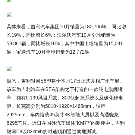
具体来看，吉利汽车集团10月销量为180,706辆，同比增
长19%，环比增长6%；沃尔沃汽车10月全球销量为
59,861辆，同比增长10%，其中中国市场销量为15,041
辆；宝腾汽车10月全球销量为12,772辆。
据悉，吉利银河E8即将于本月17日正式亮相广州车展。
该车为吉利汽车在SEA架构之下打造的一款纯电旗舰轿
车，拥有0.199风阻系数、800伏超充系统以及碳化硅电
驱，长宽高分别为5010×1920×1465mm，轴距
2925mm，车内搭载45英寸8K智能大屏以及高通骁龙
8295芯片。近日在国外汽车媒体“KM77”的测评中，吉利
银河E8以82km/h的时速顺利通过麋鹿测试。