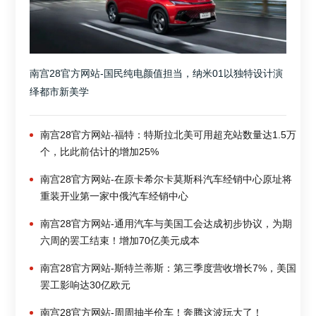
南宫28官方网站-国民纯电颜值担当，纳米01以独特设计演
绎都市新美学
南宫28官方网站-福特：特斯拉北美可用超充站数量达1.5万
个，比此前估计的增加25%
南宫28官方网站-在原卡希尔卡莫斯科汽车经销中心原址将
重装开业第一家中俄汽车经销中心
南宫28官方网站-通用汽车与美国工会达成初步协议，为期
六周的罢工结束！增加70亿美元成本
南宫28官方网站-斯特兰蒂斯：第三季度营收增长7%，美国
罢工影响达30亿欧元
南宫28官方网站-周周抽半价车！奔腾这波玩大了！