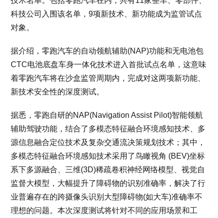
技术名单。包括零跑汽车在内，共有11家整车、零部件、
科技公司入围该名单，9项新技术、新功能成为监管试点
对象。
据介绍，零跑汽车的自动领航辅助(NAP)功能和无电池包
CTC电池底盘车身一体化技术进入首批试点名单，这意味
着零跑汽车将在沙盒监管周期内，完成对这两项新功能、
新技术安全性的深度测试。
据悉，零跑自研的NAP(Navigation Assist Pilot)智能领航
辅助驾驶功能，结合了多模态特征融合环境感知技术、多
源信息融合定位技术及复杂交通流决策规划技术；其中，
多模态特征融合环境感知技术采用了鸟瞰视角 (BEV)坐标
系下多源融合、三维(3D)稀疏卷积神经网络模型、视觉自
监督大模型，大幅提升了障碍物的识别准确率，解决了行
业普遍存在的跨摄像头识别大型障碍物(如大车)准确率不
理想的问题。本次深度测试将针对不同的应用场景和工