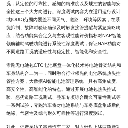
况，从定位的可靠性、感知的精准度以及规控的智能与安
全性这三个大方向进行。深度测试内容为在适用运行设计
域(ODD)范围内覆盖不同天气、道路、环境等因素，在系
统抑制、故障时验证确保及时触发接管提醒与紧急策略响
应，结合功能集合定义与主客观性能评价指标对NAP智能
领航辅助驾驶功能进行系统性深度测试，保证NAP功能对
不同道路工况的适应性与稳定性、智能化和安全性。
零跑无电池包CTC电池底盘一体化技术将电池骨架结构和
车身结构合二为一，同时融合行业领先的电池系统热失控
管控方案，大数据AI智能电池管理系统，具有高集成度、
高安全性、高智能化的特点。通过开展电池包热失控试
验、恶劣道路工况测试、整车专项综合耐久可靠性测试等
一系列试验，零跑汽车将对电池系统与车身底盘集成后的
绝缘、气密性及综合耐久可靠性等进行深度测试。
对此，记者采访了零跑汽车厂家，对方针对上述两项新功