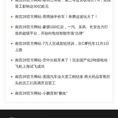
南宫28官方网站-斯特兰蒂斯：第三季度营收增长7%，美国
罢工影响达30亿欧元
南宫28官方网站-周周抽半价车！奔腾这波玩大了！
南宫28官方网站-豪掷160亿后，一汽、东风、长安合力打
造的超级平台，开始向电动智能市场“出牌”
南宫28官方网站-7万人完成首轮培训，京C摩托车11月1日
上路
南宫28官方网站-空中出租车来了！完全国产化2吨级电动
飞机上海试飞成功
南宫28官方网站-美国汽车业大罢工刚结束 两大药品零售巨
头的员工们高调开启罢工
南宫28官方网站-小鹏背刺“鹏友”