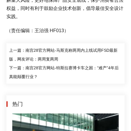
解重大风险，更好地保障产品安全底线，保护消费者合法
权益，同时有利于鼓励企业技术创新，倡导最佳安全设计
实践。
（责任编辑：王治强 HF013）
上一篇：南宫28官方网站-马斯克称两周内上线试用FSD最新
版，网友评论：两周复两周
下一篇：南宫28官方网站-特斯拉赛博卡车之困：“难产”4年后
真能颠覆行业？
热门