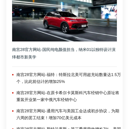
南宫28官方网站-国民纯电颜值担当，纳米01以独特设计演
绎都市新美学
南宫28官方网站-福特：特斯拉北美可用超充站数量达1.5万
个，比此前估计的增加25%
南宫28官方网站-在原卡希尔卡莫斯科汽车经销中心原址将
重装开业第一家中俄汽车经销中心
南宫28官方网站-通用汽车与美国工会达成初步协议，为期
六周的罢工结束！增加70亿美元成本