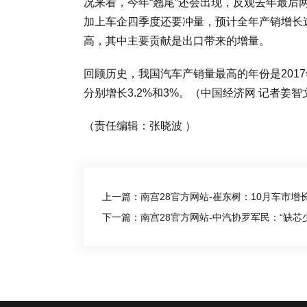
况来看，今年“翘尾”还会出现，反观去年最后两
加上车企四季度还要冲量，预计全年产销增长
高，其中主要贡献是出口带来的增量。
回顾历史，我国汽车产销量最高的年份是2017年
分别增长3.2%和3%。（中国经济网 记者姜智
（责任编辑：张晓波 ）
上一篇：南宫28官方网站-崔东树：10月车市增
下一篇：南宫28官方网站-中汽协罗军民：“缺