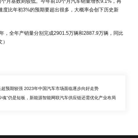
个月基数则较低。今年前10个月汽车销量增长9.1%，再
速度比年初3%的预期要超出很多，大概率会创下历史新
，全年产销量分别完成2901.5万辆和2887.9万辆，同比
文）
长超预期较强 2023年中国汽车市场面临逐步向好走势
芯少魂”仍是短板，新能源智能网联汽车供应链还需优化产业布局