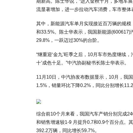
期新高。陈士华说，“进入金秋十月，多地车
流显著增加，进一步拉动汽车消费，车市整体
其中，新能源汽车单月实现接近百万辆的规模，产销
和33.5%。陈士华表示，我国新能源(6006
29.8%，一跃迈过30%的台阶。
“继重迎‘金九’旺季之后，10月车市热度继续
十’成色十足。”中汽协副秘书长陈士华表示。
11月10日，中汽协发布数据显示，10月，我国
1.5%，销量环比下降0.2%，同比分别增长11
综合前10个月来看，我国汽车产销分别完成2401
和销售增速较1-9 月提升0.7和0.9个百分点
392.2万辆，同比增长59.7%。