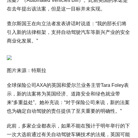
法案》（Automated Vehicles Bill）。此前英国的承诺是
在去年提出该法案，但是这一目标并未实现。
查尔斯国王在向立法者发表讲话时说道：“我的部长们将
引入新的法律框架，支持自动驾驶汽车等新兴产业的安全
商业化发展。”
图片来源：特斯拉
全球保险公司AXA的英国和爱尔兰业务主管Tara Foley表
示，新的法案将为英国经济、道路安全和绿色就业带
来“多重益处”。她补充说：“对于保险公司来说，新的法案
也为确定自动驾驶的责任提供了至关重要的明确性。”
此前，多家企业都表示，如果不能在预计于明年举行的下
一次大选前通过有关自动驾驶车辆技术的法规，英国可能