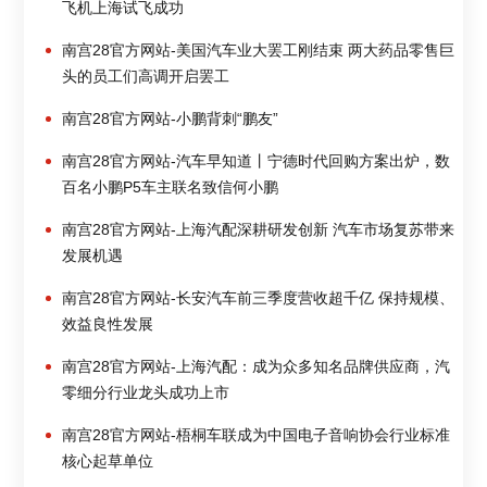
飞机上海试飞成功
南宫28官方网站-美国汽车业大罢工刚结束 两大药品零售巨
头的员工们高调开启罢工
南宫28官方网站-小鹏背刺“鹏友”
南宫28官方网站-汽车早知道丨宁德时代回购方案出炉，数
百名小鹏P5车主联名致信何小鹏
南宫28官方网站-上海汽配深耕研发创新 汽车市场复苏带来
发展机遇
南宫28官方网站-长安汽车前三季度营收超千亿 保持规模、
效益良性发展
南宫28官方网站-上海汽配：成为众多知名品牌供应商，汽
零细分行业龙头成功上市
南宫28官方网站-梧桐车联成为中国电子音响协会行业标准
核心起草单位