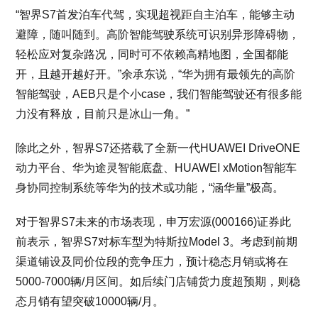
“智界S7首发泊车代驾，实现超视距自主泊车，能够主动
避障，随叫随到。高阶智能驾驶系统可识别异形障碍物，
轻松应对复杂路况，同时可不依赖高精地图，全国都能
开，且越开越好开。”余承东说，“华为拥有最领先的高阶
智能驾驶，AEB只是个小case，我们智能驾驶还有很多能
力没有释放，目前只是冰山一角。”
除此之外，智界S7还搭载了全新一代HUAWEI DriveONE
动力平台、华为途灵智能底盘、HUAWEI xMotion智能车
身协同控制系统等华为的技术或功能，“涵华量”极高。
对于智界S7未来的市场表现，申万宏源(000166)证券此
前表示，智界S7对标车型为特斯拉Model 3。考虑到前期
渠道铺设及同价位段的竞争压力，预计稳态月销或将在
5000-7000辆/月区间。如后续门店铺货力度超预期，则稳
态月销有望突破10000辆/月。