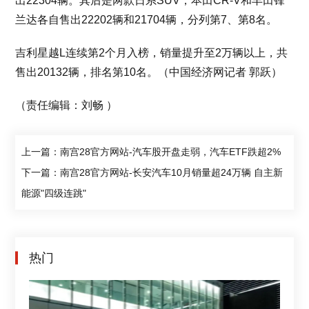
出22304辆。其后是两款日系SUV，本田CR-V和丰田锋
兰达各自售出22202辆和21704辆，分列第7、第8名。
吉利星越L连续第2个月入榜，销量提升至2万辆以上，共
售出20132辆，排名第10名。（中国经济网记者 郭跃）
（责任编辑：刘畅 ）
上一篇：南宫28官方网站-汽车股开盘走弱，汽车ETF跌超2%
下一篇：南宫28官方网站-长安汽车10月销量超24万辆 自主新
能源"四级连跳"
热门