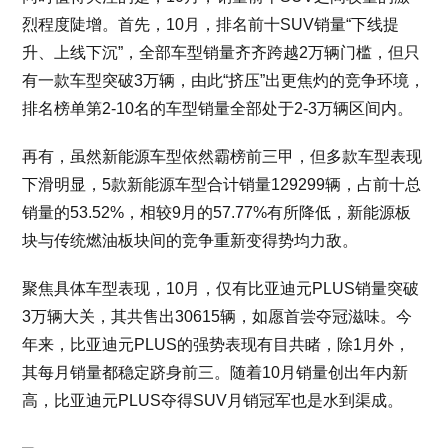
烈程度陡增。首先，10月，排名前十SUV销量“下线提
升、上线下沉”，全部车型销量齐齐跨越2万辆门槛，但只
有一款车型突破3万辆，由此“挤压”出更焦灼的竞争环境，
排名榜单第2-10名的车型销量全部处于2-3万辆区间内。
再有，虽然新能源车型依然霸榜前三甲，但多款车型表现
下滑明显，5款新能源车型合计销量129299辆，占前十总
销量的53.52%，相较9月的57.77%有所降低，新能源板
块与传统燃油板块间的竞争重新变得势均力敌。
聚焦具体车型表现，10月，仅有比亚迪元PLUS销量突破
3万辆大关，其共售出30615辆，如愿首尝夺冠滋味。今
年来，比亚迪元PLUS的强势表现有目共睹，除1月外，
其每月销量都稳定跻身前三。随着10月销量创出年内新
高，比亚迪元PLUS夺得SUV月销冠军也是水到渠成。