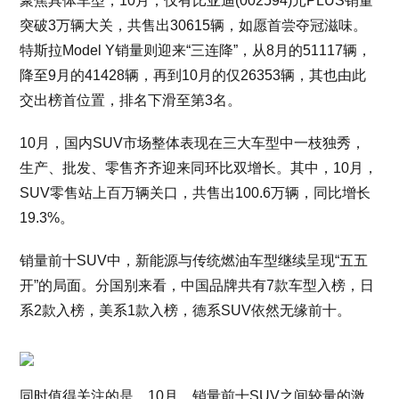
聚焦具体车型，10月，仅有比亚迪(002594)元PLUS销量
突破3万辆大关，共售出30615辆，如愿首尝夺冠滋味。
特斯拉Model Y销量则迎来“三连降”，从8月的51117辆，
降至9月的41428辆，再到10月的仅26353辆，其也由此
交出榜首位置，排名下滑至第3名。
10月，国内SUV市场整体表现在三大车型中一枝独秀，
生产、批发、零售齐齐迎来同环比双增长。其中，10月，
SUV零售站上百万辆关口，共售出100.6万辆，同比增长
19.3%。
销量前十SUV中，新能源与传统燃油车型继续呈现“五五
开”的局面。分国别来看，中国品牌共有7款车型入榜，日
系2款入榜，美系1款入榜，德系SUV依然无缘前十。
同时值得关注的是，10月，销量前十SUV之间较量的激