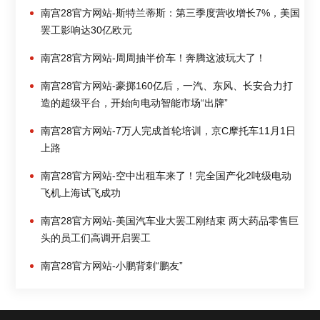
南宫28官方网站-斯特兰蒂斯：第三季度营收增长7%，美国
罢工影响达30亿欧元
南宫28官方网站-周周抽半价车！奔腾这波玩大了！
南宫28官方网站-豪掷160亿后，一汽、东风、长安合力打
造的超级平台，开始向电动智能市场“出牌”
南宫28官方网站-7万人完成首轮培训，京C摩托车11月1日
上路
南宫28官方网站-空中出租车来了！完全国产化2吨级电动
飞机上海试飞成功
南宫28官方网站-美国汽车业大罢工刚结束 两大药品零售巨
头的员工们高调开启罢工
南宫28官方网站-小鹏背刺“鹏友”