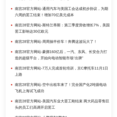
南宫28官方网站-通用汽车与美国工会达成初步协议，为期
六周的罢工结束！增加70亿美元成本
南宫28官方网站-斯特兰蒂斯：第三季度营收增长7%，美国
罢工影响达30亿欧元
南宫28官方网站-周周抽半价车！奔腾这波玩大了！
南宫28官方网站-豪掷160亿后，一汽、东风、长安合力打
造的超级平台，开始向电动智能市场“出牌”
南宫28官方网站-7万人完成首轮培训，京C摩托车11月1日
上路
南宫28官方网站-空中出租车来了！完全国产化2吨级电动
飞机上海试飞成功
南宫28官方网站-美国汽车业大罢工刚结束 两大药品零售巨
头的员工们高调开启罢工