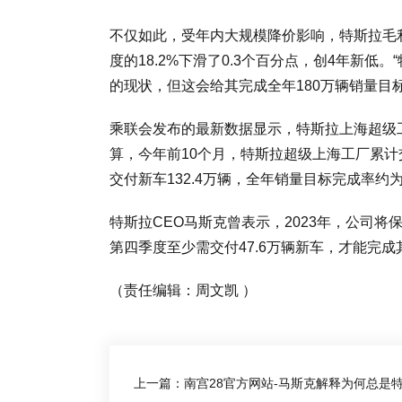
不仅如此，受年内大规模降价影响，特斯拉毛利
度的18.2%下滑了0.3个百分点，创4年新
的现状，但这会给其完成全年180万辆销量目
乘联会发布的最新数据显示，特斯拉上海超级工厂
算，今年前10个月，特斯拉超级上海工厂累计交
交付新车132.4万辆，全年销量目标完成率约为7
特斯拉CEO马斯克曾表示，2023年，公司将
第四季度至少需交付47.6万辆新车，才能完
（责任编辑：周文凯 ）
上一篇：南宫28官方网站-马斯克解释为何总是