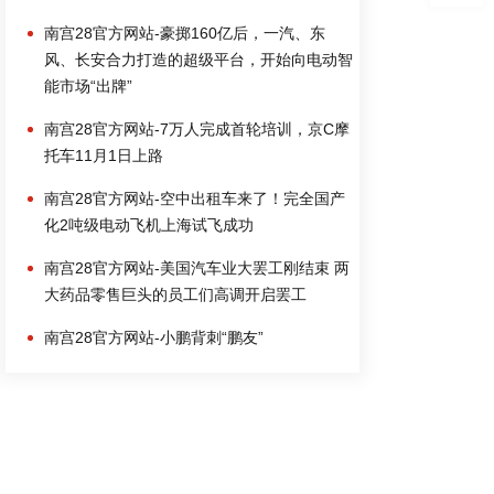
南宫28官方网站-豪掷160亿后，一汽、东
风、长安合力打造的超级平台，开始向电动智
能市场“出牌”
南宫28官方网站-7万人完成首轮培训，京C摩
托车11月1日上路
南宫28官方网站-空中出租车来了！完全国产
化2吨级电动飞机上海试飞成功
南宫28官方网站-美国汽车业大罢工刚结束 两
大药品零售巨头的员工们高调开启罢工
南宫28官方网站-小鹏背刺“鹏友”