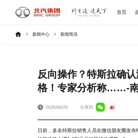
首页
新闻中心
新闻简讯
反向操作？特斯拉确认涨价
格！专家分析称……-南
2026/06/26
分享到
日前，多名特斯拉销售人员在微信朋友圈发布Mod