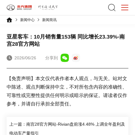
新闻中心
新闻简讯
亚星客车：10月销售量153辆 同比增长23.39%-南
宫28官方网站
2026/06/26
分享到
【免责声明】本文仅代表作者本人观点，与无关。站对文
中陈述、观点判断保持中立，不对所包含内容的准确性、
可靠性或完整性提供任何明示或暗示的保证。请读者仅作
参考，并请自行承担全部责任。
上一篇：南宫28官方网站-Rivian盘前涨4.48% 上调全年盈利及
电动车产量指引