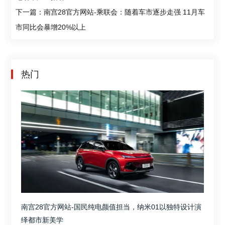
下一篇：南宫28官方网站-乘联会：随着车市逐步走强 11月车
市同比会暴增20%以上
热门
南宫28官方网站-国民纯电颜值担当，纳米01以独特设计演
绎都市新美学