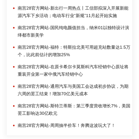
南宫28官方网站-新出行一周热点丨工信部拟深入开展新能
源汽车下乡活动；电动车行业“新规”11月起开始实施
南宫28官方网站-国民纯电颜值担当，纳米01以独特设计演
绎都市新美学
南宫28官方网站-福特：特斯拉北美可用超充站数量达1.5万
个，比此前估计的增加25%
南宫28官方网站-在原卡希尔卡莫斯科汽车经销中心原址将
重装开业第一家中俄汽车经销中心
南宫28官方网站-通用汽车与美国工会达成初步协议，为期
六周的罢工结束！增加70亿美元成本
南宫28官方网站-斯特兰蒂斯：第三季度营收增长7%，美国
罢工影响达30亿欧元
南宫28官方网站-周周抽半价车！奔腾这波玩大了！