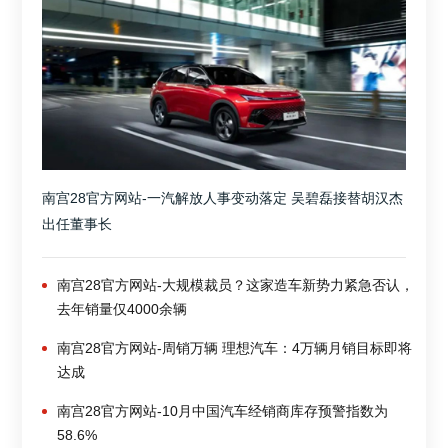
南宫28官方网站-一汽解放人事变动落定 吴碧磊接替胡汉杰
出任董事长
南宫28官方网站-大规模裁员？这家造车新势力紧急否认，
去年销量仅4000余辆
南宫28官方网站-周销万辆 理想汽车：4万辆月销目标即将
达成
南宫28官方网站-10月中国汽车经销商库存预警指数为
58.6%