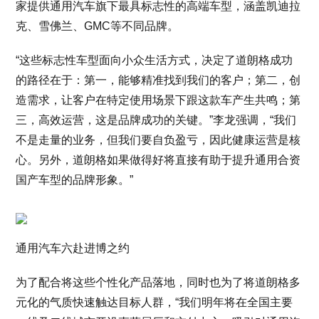
家提供通用汽车旗下最具标志性的高端车型，涵盖凯迪拉
克、雪佛兰、GMC等不同品牌。
“这些标志性车型面向小众生活方式，决定了道朗格成功
的路径在于：第一，能够精准找到我们的客户；第二，创
造需求，让客户在特定使用场景下跟这款车产生共鸣；第
三，高效运营，这是品牌成功的关键。”李龙强调，“我们
不是走量的业务，但我们要自负盈亏，因此健康运营是核
心。另外，道朗格如果做得好将直接有助于提升通用合资
国产车型的品牌形象。”
通用汽车六赴进博之约
为了配合将这些个性化产品落地，同时也为了将道朗格多
元化的气质快速触达目标人群，“我们明年将在全国主要