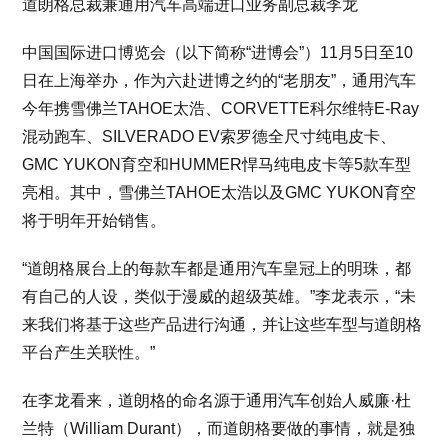
道朗格总裁兼通用汽车高端进口业务副总裁李龙
中国国际进口博览会（以下简称“进博会”）11月5日至10
日在上海举办，作为六赴进博之约的“老朋友”，通用汽车
今年携雪佛兰TAHOE太浩、CORVETTE科尔维特E-Ray
混动跑车、SILVERADO EV索罗德全尺寸纯电皮卡、
GMC YUKON育空和HUMMER悍马纯电皮卡等5款车型
亮相。其中，雪佛兰TAHOE太浩以及GMC YUKON育空
将于明年开始销售。
“道朗格展台上的每款车都是通用汽车皇冠上的明珠，都
有自己的人设，类似于漫威的超级英雄。”李龙表示，“未
来我们将基于这些产品进行沟通，并让这些车型与道朗格
平台产生关联性。”
在李龙看来，道朗格的命名源于通用汽车创始人威廉·杜
兰特（William Durant），而道朗格要做的事情，就是独