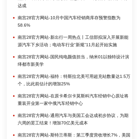
达成
南宫28官方网站-10月中国汽车经销商库存预警指数为
58.6%
南宫28官方网站-新出行一周热点丨工信部拟深入开展新能
源汽车下乡活动；电动车行业“新规”11月起开始实施
南宫28官方网站-国民纯电颜值担当，纳米01以独特设计演
绎都市新美学
南宫28官方网站-福特：特斯拉北美可用超充站数量达1.5万
个，比此前估计的增加25%
南宫28官方网站-在原卡希尔卡莫斯科汽车经销中心原址将
重装开业第一家中俄汽车经销中心
南宫28官方网站-通用汽车与美国工会达成初步协议，为期
六周的罢工结束！增加70亿美元成本
南宫28官方网站-斯特兰蒂斯：第三季度营收增长7%，美国