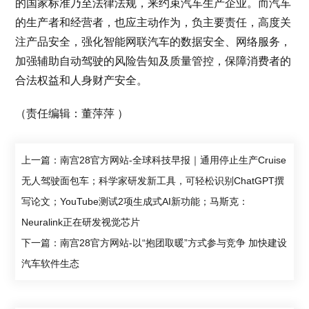
的国家标准乃至法律法规，来约束汽车生产企业。而汽车
的生产者和经营者，也应主动作为，负主要责任，高度关
注产品安全，强化智能网联汽车的数据安全、网络服务，
加强辅助自动驾驶的风险告知及质量管控，保障消费者的
合法权益和人身财产安全。
（责任编辑：董萍萍 ）
上一篇：南宫28官方网站-全球科技早报｜通用停止生产Cruise
无人驾驶面包车；科学家研发新工具，可轻松识别ChatGPT撰
写论文；YouTube测试2项生成式AI新功能；马斯克：
Neuralink正在研发视觉芯片
下一篇：南宫28官方网站-以“抱团取暖”方式参与竞争 加快建设
汽车软件生态