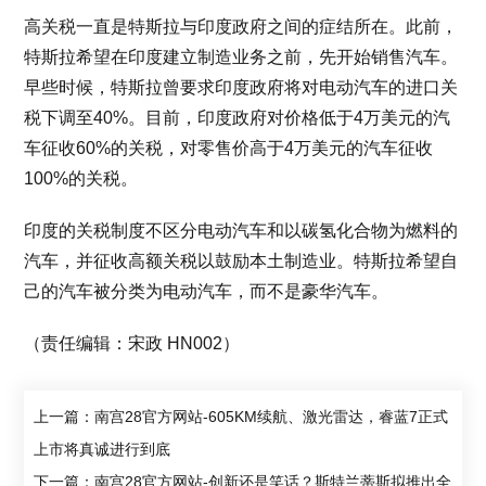
高关税一直是特斯拉与印度政府之间的症结所在。此前，
特斯拉希望在印度建立制造业务之前，先开始销售汽车。
早些时候，特斯拉曾要求印度政府将对电动汽车的进口关
税下调至40%。目前，印度政府对价格低于4万美元的汽
车征收60%的关税，对零售价高于4万美元的汽车征收
100%的关税。
印度的关税制度不区分电动汽车和以碳氢化合物为燃料的
汽车，并征收高额关税以鼓励本土制造业。特斯拉希望自
己的汽车被分类为电动汽车，而不是豪华汽车。
（责任编辑：宋政 HN002）
上一篇：南宫28官方网站-605KM续航、激光雷达，睿蓝7正式
上市将真诚进行到底
下一篇：南宫28官方网站-创新还是笑话？斯特兰蒂斯拟推出全