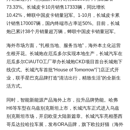
73.33%。长城皮卡10月销售17333辆，同比增长
10.42%，蝉联中国皮卡销量冠军。1-10月，长城皮卡累
计销售170007辆，国内终端市占率近50%。目前，长城
炮已累计38个月销量超万辆，蝉联中国皮卡销量冠军。
海外市场方面，“扎根当地、服务当地”，海外本土化运营
生根开花。长城炮在厄瓜多尔实现本地生产，长城汽车在
厄瓜多尔CIAUTO工厂举办长城炮CKD项目首台长城炮下
线仪式。长城汽车首批“House of Tomorrow”门店正式开
业，联手星巴克品牌打造“清洁出行，精致生活”的全新生
活方式。
同时，智能新能源产品海外上市，拉升品牌势能。哈弗
H6等车型在乌兹别克斯坦上市，长城汽车正式进入乌兹
别克斯坦市场，开启欧亚大陆新篇章。长城汽车亮相墨西
哥瓜达拉哈拉车展，发布ORA品牌，旗下欧拉好猫（海外