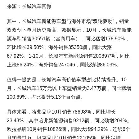
来源：长城汽车官微
其中，长城汽车新能源车型与海外市场“双轮驱动”，销量
双双创下单月历史新高。数据显示，10月，长城汽车新能
源车型销售30551辆（含商用车），同比猛增178.90%，
环比增长39.50%；海外销售35350辆，同比大涨
67.92%。1-10月，长城汽车新能源销售200897辆，同比
上涨86.24%；海外销售247046，同比劲增86.03%。
值得一提的是，长城汽车高价值车型占比持续提升。10
月，长城汽车15万元以上车型销量为3.47万辆，同比猛增
100.69%，占比提升5.13个百分点。
具体来看，哈弗品牌10月销售78698辆，同比增长
23.43%，其中哈弗新能源销售9212辆，同比劲增204%。
欧拉品牌10月销售10826辆，同比大增94.29%，连续6个
月销量过万。坦克品牌10月销售22105辆，同比猛增