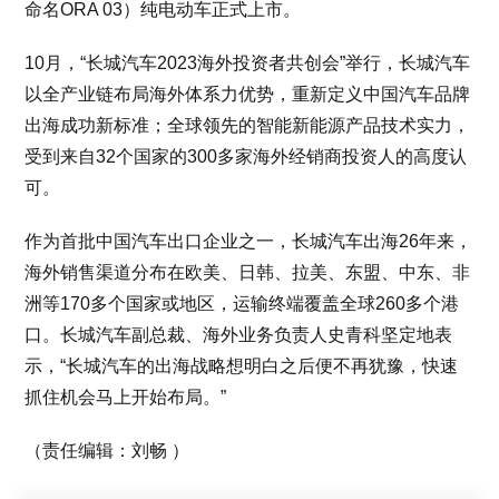
命名ORA 03）纯电动车正式上市。
10月，“长城汽车2023海外投资者共创会”举行，长城汽车
以全产业链布局海外体系力优势，重新定义中国汽车品牌
出海成功新标准；全球领先的智能新能源产品技术实力，
受到来自32个国家的300多家海外经销商投资人的高度认
可。
作为首批中国汽车出口企业之一，长城汽车出海26年来，
海外销售渠道分布在欧美、日韩、拉美、东盟、中东、非
洲等170多个国家或地区，运输终端覆盖全球260多个港
口。长城汽车副总裁、海外业务负责人史青科坚定地表
示，“长城汽车的出海战略想明白之后便不再犹豫，快速
抓住机会马上开始布局。”
（责任编辑：刘畅 ）