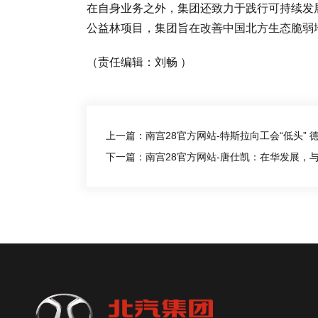
在自身业务之外，集团还致力于践行可持续发
公益林项目，集团旨在改善中国北方生态脆弱
（责任编辑：刘畅 ）
上一篇：南宫28官方网站-特斯拉向工会“低头” 
下一篇：南宫28官方网站-唐仕凯：在华发展，