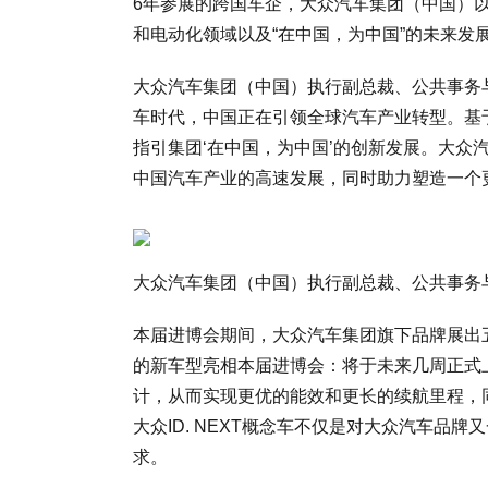
6年参展的跨国车企，大众汽车集团（中国）以
和电动化领域以及“在中国，为中国”的未来发
大众汽车集团（中国）执行副总裁、公共事务
车时代，中国正在引领全球汽车产业转型。基于
指引集团‘在中国，为中国’的创新发展。大众
中国汽车产业的高速发展，同时助力塑造一个
大众汽车集团（中国）执行副总裁、公共事务
本届进博会期间，大众汽车集团旗下品牌展出五
的新车型亮相本届进博会：将于未来几周正式上市的
计，从而实现更优的能效和更长的续航里程，
大众ID. NEXT概念车不仅是对大众汽车品
求。