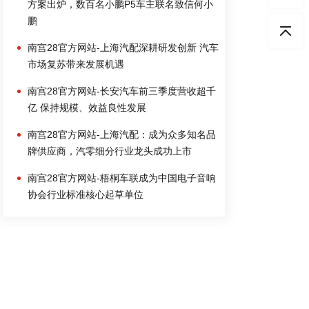
方案出炉，数百名小鹏P5车主联名致信何小
鹏
南宫28官方网站-上海汽配深耕研发创新 汽车
市场复苏带来发展机遇
南宫28官方网站-长安汽车前三季度营收超千
亿 保持规模、效益良性发展
南宫28官方网站-上海汽配：成为众多知名品
牌供应商，汽零细分行业龙头成功上市
南宫28官方网站-梧桐车联成为中国电子音响
协会行业标准核心起草单位