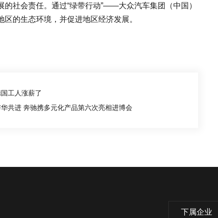
展的社会责任。通过“绿带行动”——大众汽车集团（中国）
地区的生态环境，并促进地区经济发展。
德国工人涨薪了
与华共进 奔驰携多元化产品第六次亮相进博会
下属企业