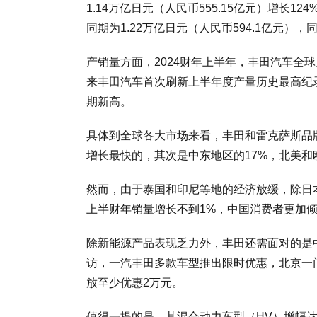
1.14万亿日元（人民币555.15亿元）增长12
同期为1.22万亿日元（人民币594.1亿元），同
产销量方面，2024财年上半年，丰田汽车全球累
来丰田汽车首次刷新上半年度产量历史最高纪录；
期新高。
具体到全球各大市场来看，丰田和雷克萨斯品
增长最快的，其次是中东地区的17%，北美和欧
然而，由于泰国和印尼等地的经济放缓，除日
上半财年销量增长不到1%，中国消费者更加
除新能源产品表现乏力外，丰田还需面对的是
访，一汽丰田多款车型推出限时优惠，北京一门
放至少优惠2万元。
值得一提的是，其混合动力车型（HV）增幅达到 