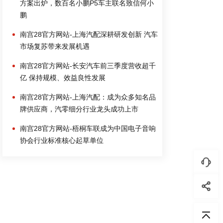
方案出炉，数百名小鹏P5车主联名致信何小
鹏
南宫28官方网站-上海汽配深耕研发创新 汽车
市场复苏带来发展机遇
南宫28官方网站-长安汽车前三季度营收超千
亿 保持规模、效益良性发展
南宫28官方网站-上海汽配：成为众多知名品
牌供应商，汽零细分行业龙头成功上市
南宫28官方网站-梧桐车联成为中国电子音响
协会行业标准核心起草单位