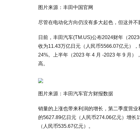
图片来源：丰田中国官网
尽管在电动化方向仍没有多大起色，但这并不
日前，丰田汽车(TM.US)公布2024财年（2
收为11.43万亿日元（人民币5566.07亿元）
24%。上半年（2023 年 4 月 -2023 年
高。
图片来源：丰田汽车官方财报数据
销量的上涨也带来利润的增长，第二季度营业利润
的5627.89亿日元（人民币274.06亿元）
（人民币535.67亿元）。