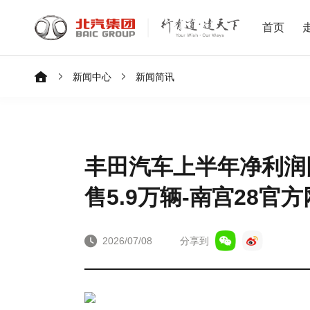
首页
新闻中心
新闻简讯
丰田汽车上半年净利润同
售5.9万辆-南宫28官
2026/07/08
分享到