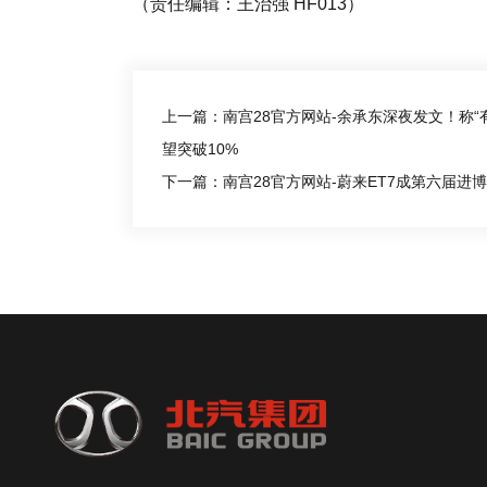
（责任编辑：王治强 HF013）
上一篇：南宫28官方网站-余承东深夜发文！称“
望突破10%
下一篇：南宫28官方网站-蔚来ET7成第六届