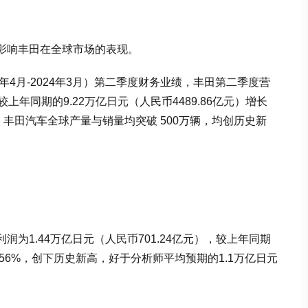
影响丰田在全球市场的表现。
023年4月-2024年3月）第二季度财务业绩，丰田第二季度营
，较上年同期的9.22万亿日元（人民币4489.86亿元）增长
 9 月），丰田汽车全球产量与销量均突破 500万辆，均创历史新
为1.44万亿日元（人民币701.24亿元），较上年同期
增长156%，创下历史新高，好于分析师平均预期的1.1万亿日元