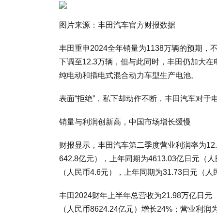
图片来源：丰田汽车官方财报数据
丰田重申2024全年销量为1138万辆的预期
下调至12.3万辆，但与此同时，丰田仍加大
纯电动和插电式混合动力车型生产电池。
表面“拒绝”，私下却动作不断，丰田汽车对于电
销量与利润创新高，中国市场增长缓慢
财报显示，丰田汽车第二季度营业利润率为12.6
642.8亿元），上年同期为4613.03亿日元（
（人民币4.6元），上年同期为31.73日元（人民
丰田2024财年上半年总营收为21.98万亿日元（
（人民币8624.24亿元）增长24%；营业利润