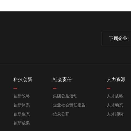
下属企业
科技创新
社会责任
人力资源
创新战略
集团公益活动
人才战略
创新体系
企业社会责任报告
人才动态
创新生态
信息公开
人才招聘
创新成果