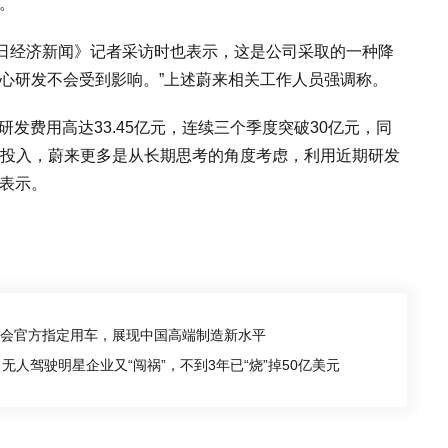
。
日经济新闻》记者采访时也表示，这是公司采取的一种降
心研发不会受到影响。”上述蔚来相关工作人员强调称。
研发费用高达33.45亿元，连续三个季度突破30亿元，同
高研发投入，蔚来更多是从长期思考的角度考虑，利用近期研发
曾表示。
进博会官方指定用车，展现中国高端制造新水平
无人驾驶明星企业又“闯祸”，不到3年已“烧”掉50亿美元