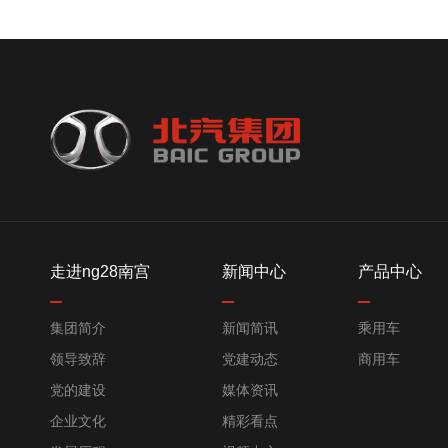
走进ng28南宫
新闻中心
产品中心
集团简介
新闻简讯
乘用车
领导致辞
党建动态
商用车
党的建设
媒体资讯
企业文化
精彩看点