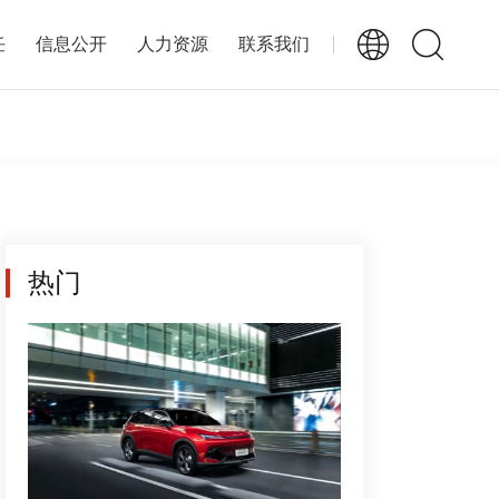
任
信息公开
人力资源
联系我们
热门