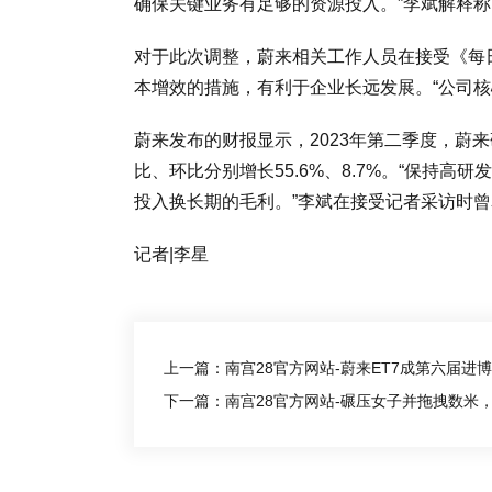
确保关键业务有足够的资源投入。”李斌解释称
对于此次调整，蔚来相关工作人员在接受《每
本增效的措施，有利于企业长远发展。“公司核
蔚来发布的财报显示，2023年第二季度，蔚来
比、环比分别增长55.6%、8.7%。“保持
投入换长期的毛利。”李斌在接受记者采访时
记者|李星
上一篇：南宫28官方网站-蔚来ET7成第六届
下一篇：南宫28官方网站-碾压女子并拖拽数米，