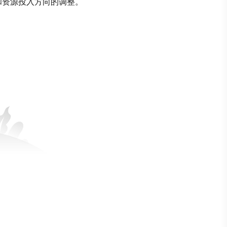
和资源投入方向的调整。