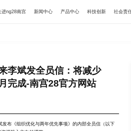
走进ng28南宫
新闻中心
产品中心
科技创新
社会责
蔚来李斌发全员信：将减少
月完成-南宫28官方网站
李斌发布《组织优化与两年优先事项》的内部全员信（以下