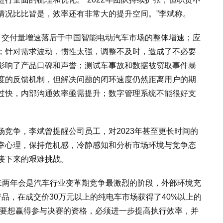
情况比比皆是，效率还有非常大的提升空间。”李斌称。
：交付量增速落后于中国智能电动汽车市场的整体增速；应
；针对需求波动，惯性太强，调整不及时，造成了不必要
影响了产品口碑和声誉；测试车事故和数据被窃取事件暴
度的反馈机制，但解决问题的闭环速度仍然距离用户的期
过快，内部沟通效率亟需提升；数字管理系统不能很好支
。
竞争，李斌曾提醒公司员工，对2023年甚至更长时间的
幸心理，保持危机感，冷静感知和分析市场环境与竞争态
接下来的艰难挑战。
未来两年会是汽车行业变革期竞争最激烈的阶段，外部环境充
品，在成交价30万元以上的纯电车市场获得了40%以上的
“要想赢得参与决赛的资格，必须进一步提高执行效率，并