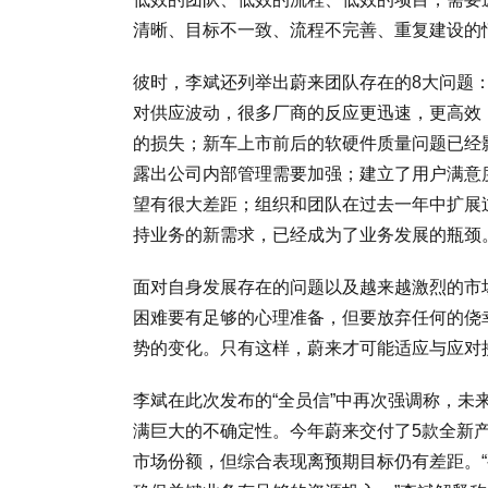
清晰、目标不一致、流程不完善、重复建设的
彼时，李斌还列举出蔚来团队存在的8大问题
对供应波动，很多厂商的反应更迅速，更高效
的损失；新车上市前后的软硬件质量问题已经
露出公司内部管理需要加强；建立了用户满意
望有很大差距；组织和团队在过去一年中扩展
持业务的新需求，已经成为了业务发展的瓶颈
面对自身发展存在的问题以及越来越激烈的市场
困难要有足够的心理准备，但要放弃任何的侥
势的变化。只有这样，蔚来才可能适应与应对
李斌在此次发布的“全员信”中再次强调称，
满巨大的不确定性。今年蔚来交付了5款全新产
市场份额，但综合表现离预期目标仍有差距。