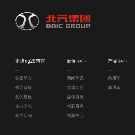
走进ng28南宫
新闻中心
产品中心
集团简介
新闻简讯
乘用车
领导致辞
党建动态
商用车
党的建设
媒体资讯
企业文化
精彩看点
发展历程
视频中心