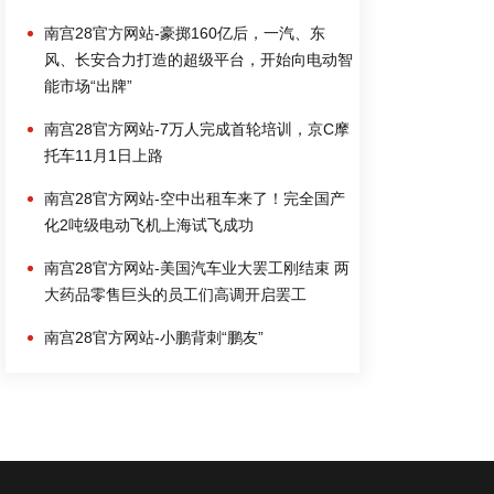
南宫28官方网站-豪掷160亿后，一汽、东
风、长安合力打造的超级平台，开始向电动智
能市场“出牌”
南宫28官方网站-7万人完成首轮培训，京C摩
托车11月1日上路
南宫28官方网站-空中出租车来了！完全国产
化2吨级电动飞机上海试飞成功
南宫28官方网站-美国汽车业大罢工刚结束 两
大药品零售巨头的员工们高调开启罢工
南宫28官方网站-小鹏背刺“鹏友”