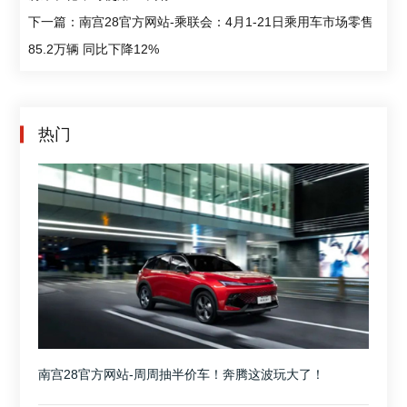
下一篇：南宫28官方网站-乘联会：4月1-21日乘用车市场零售
85.2万辆 同比下降12%
热门
南宫28官方网站-周周抽半价车！奔腾这波玩大了！