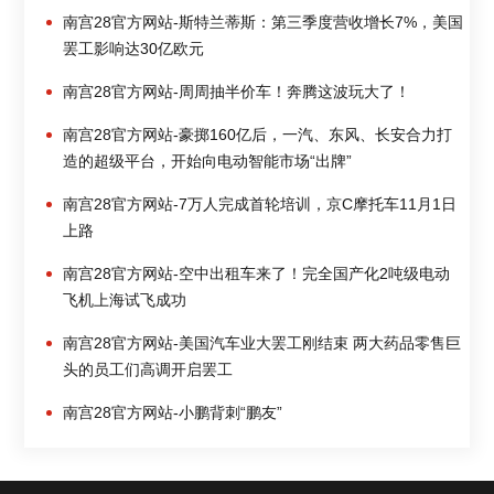
南宫28官方网站-斯特兰蒂斯：第三季度营收增长7%，美国
罢工影响达30亿欧元
南宫28官方网站-周周抽半价车！奔腾这波玩大了！
南宫28官方网站-豪掷160亿后，一汽、东风、长安合力打
造的超级平台，开始向电动智能市场“出牌”
南宫28官方网站-7万人完成首轮培训，京C摩托车11月1日
上路
南宫28官方网站-空中出租车来了！完全国产化2吨级电动
飞机上海试飞成功
南宫28官方网站-美国汽车业大罢工刚结束 两大药品零售巨
头的员工们高调开启罢工
南宫28官方网站-小鹏背刺“鹏友”