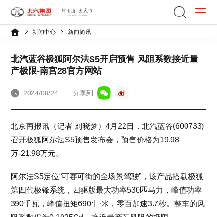
新闻中心
新闻简讯
北汽蓝谷极狐阿尔法S5开启预售 风阻系数接近量
产极限-南宫28官方网站
2024/08/24
分享到
北京商报讯（记者 刘晓梦）4月22日，北汽蓝谷(600733)
召开极狐阿尔法S5预售发布会，预售价格为19.98
万-21.98万元。
阿尔法S5定位“可赛可街的全场景驾驶”，该产品搭载极狐
第四代极锋系统，四驱版最大功率530匹马力，峰值功率
390千瓦，峰值扭矩690牛·米，零百加速3.7秒。整车的风