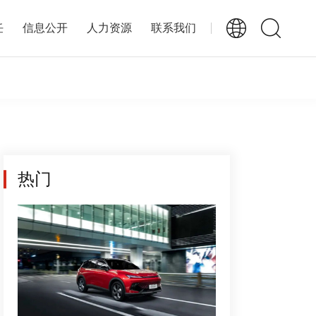
任
信息公开
人力资源
联系我们
热门