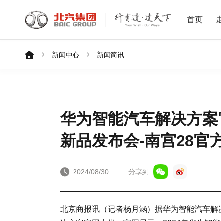
首页
新闻中心
新闻简讯
华为智能汽车解决方案
新品发布会-南宫28官
2024/08/30
分享到
北京商报讯（记者杨月涵）据华为智能汽车解