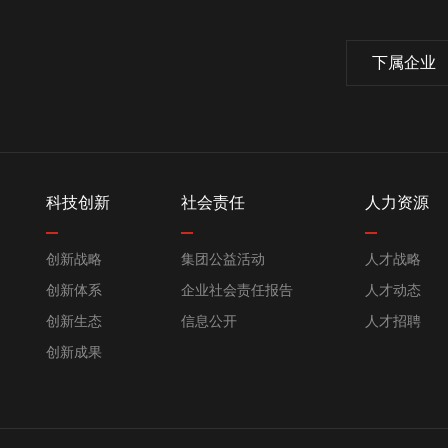
下属企业
科技创新
社会责任
人力资源
创新战略
集团公益活动
人才战略
创新体系
企业社会责任报告
人才动态
创新生态
信息公开
人才招聘
创新成果