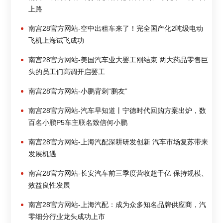
上路
南宫28官方网站-空中出租车来了！完全国产化2吨级电动
飞机上海试飞成功
南宫28官方网站-美国汽车业大罢工刚结束 两大药品零售巨
头的员工们高调开启罢工
南宫28官方网站-小鹏背刺“鹏友”
南宫28官方网站-汽车早知道丨宁德时代回购方案出炉，数
百名小鹏P5车主联名致信何小鹏
南宫28官方网站-上海汽配深耕研发创新 汽车市场复苏带来
发展机遇
南宫28官方网站-长安汽车前三季度营收超千亿 保持规模、
效益良性发展
南宫28官方网站-上海汽配：成为众多知名品牌供应商，汽
零细分行业龙头成功上市