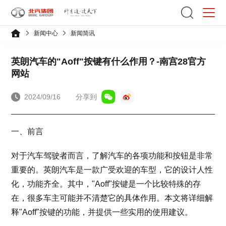
新闻中心
新闻简讯
英朗汽车的"Aoff"按键有什么作用？-南宫28官方
网站
2024/09/16
分享到
一、前言
对于汽车驾驶者而言，了解汽车的各项功能和按钮是非常
重要的。英朗汽车是一款广受欢迎的车型，它的设计人性
化，功能齐全。其中，"Aoff"按键是一个比较特殊的存
在，很多车主可能并不清楚它的具体作用。本文将详细解
释"Aoff"按键的功能，并提供一些实用的使用建议。