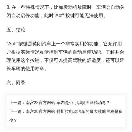
3. 在一些特殊情况下，比如发动机故障时，车辆会自动关
闭自动启停功能，此时"Aoff"按键可能无法使用。
五、结论
"Aoff"按键是英朗汽车上一个非常实用的功能，它允许用
户根据实际情况灵活控制车辆的自动启停功能。了解并合
理使用这个按键，不仅可以提高驾驶的舒适度，还可以延
长车辆的使用寿命。
六、附录
上一篇：南宫28官方网站-车内是否可以喷洒酒精消毒？
下一篇：南宫28官方网站-特斯拉电动汽车的最大续航里程是多
少？