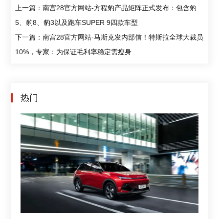
上一篇：南宫28官方网站-方程豹产品矩阵正式发布：包含豹
5、豹8、豹3以及跑车SUPER 9四款车型
下一篇：南宫28官方网站-马斯克发内部信！特斯拉全球大裁员
10%，专家：为保证毛利率稳定需瘦身
热门