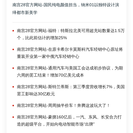
南宫28官方网站-国民纯电颜值担当，纳米01以独特设计演
绎都市新美学
南宫28官方网站-福特：特斯拉北美可用超充站数量达1.5万
个，比此前估计的增加25%
南宫28官方网站-在原卡希尔卡莫斯科汽车经销中心原址将
重装开业第一家中俄汽车经销中心
南宫28官方网站-通用汽车与美国工会达成初步协议，为期
六周的罢工结束！增加70亿美元成本
南宫28官方网站-斯特兰蒂斯：第三季度营收增长7%，美国
罢工影响达30亿欧元
南宫28官方网站-周周抽半价车！奔腾这波玩大了！
南宫28官方网站-豪掷160亿后，一汽、东风、长安合力打
造的超级平台，开始向电动智能市场“出牌”