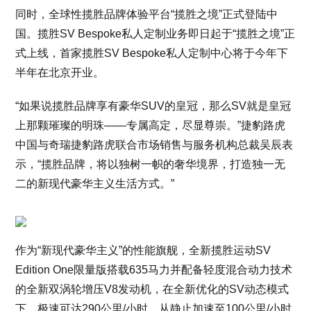
同时，全球性揽胜品牌体验平台“揽胜之境”正式登陆中
国。揽胜SV Bespoke私人定制业务即日起于“揽胜之境”正
式上线，首家揽胜SV Bespoke私人定制中心将于今年下
半年在北京开业。
“如果说揽胜品牌享有豪华SUV的皇冠，那么SV就是皇冠
上那颗璀璨的明珠——专属高定，尽显尊崇。”捷豹路虎
中国与奇瑞捷豹路虎联合市场销售与服务机构总裁吴辰表
示，“揽胜品牌，将以独树一帜的奢华境界，打造独一无
二的新现代豪华主义生活方式。”
作为“新现代豪华主义”的性能旗舰，全新揽胜运动SV
Edition One限量版搭载635马力并配备轻度混合动力技术
的全新双涡轮增压V8发动机，在全新优化的SV动态模式
下，极速可达290公里/小时，从静止加速至100公里/小时