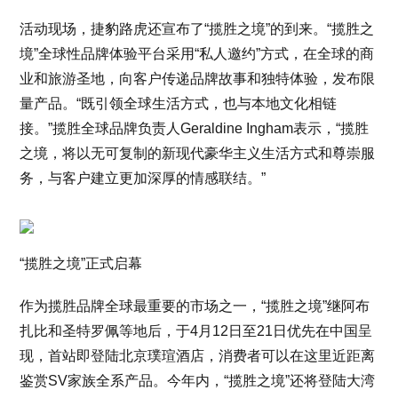
活动现场，捷豹路虎还宣布了“揽胜之境”的到来。“揽胜之
境”全球性品牌体验平台采用“私人邀约”方式，在全球的商
业和旅游圣地，向客户传递品牌故事和独特体验，发布限
量产品。“既引领全球生活方式，也与本地文化相链
接。”揽胜全球品牌负责人Geraldine Ingham表示，“揽胜
之境，将以无可复制的新现代豪华主义生活方式和尊崇服
务，与客户建立更加深厚的情感联结。”
“揽胜之境”正式启幕
作为揽胜品牌全球最重要的市场之一，“揽胜之境”继阿布
扎比和圣特罗佩等地后，于4月12日至21日优先在中国呈
现，首站即登陆北京璞瑄酒店，消费者可以在这里近距离
鉴赏SV家族全系产品。今年内，“揽胜之境”还将登陆大湾