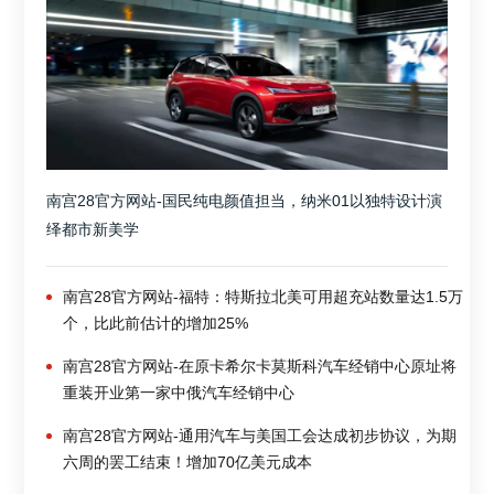
南宫28官方网站-国民纯电颜值担当，纳米01以独特设计演
绎都市新美学
南宫28官方网站-福特：特斯拉北美可用超充站数量达1.5万
个，比此前估计的增加25%
南宫28官方网站-在原卡希尔卡莫斯科汽车经销中心原址将
重装开业第一家中俄汽车经销中心
南宫28官方网站-通用汽车与美国工会达成初步协议，为期
六周的罢工结束！增加70亿美元成本