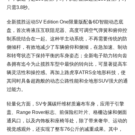
只需3.8秒。
全新揽胜运动SV Edition One限量版配备6D智能动态底
盘，首次将液压互联阻尼器、高度可调空气弹簧和俯仰控
制系统结合在一起。这种半主动系统，不再需要传统的防
侧倾杆，有效地减少了车辆俯仰和侧倾，在急加速、制动
和转弯状态下保持平衡的车身姿态；全新电子助力转向齿
条拥有迄今为止揽胜车型中最快的转向比，可显著提高车
辆灵活性和操控感。再加上路虎享ATRS全地形科技，使
其同时具备超跑般的动态公路性能和全地形SUV强大的通
过能力。
轻量化方面，SV专属碳纤维材质遍布车身，应用于引擎
盖、Range Rover标志、前保险杠叶片、格栅边缘和侧面
通风口，以及内饰板和座椅等处，除了带来奢华、运动的
视觉感观外，还实现了整车76公斤的减重成果。其中，