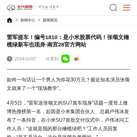
新闻中心
新闻简讯
雷军提车！编号1810：是小米股票代码！张颂文橄
榄绿新车也现身-南宫28官方网站
2024/11/07
分享到
如何一句话让一个男人为你花30万元？最近知名演员张颂
文就来了一个“现场教学”。
4月5日，“雷军送张颂文的SU7真车现身”话题一度登上微
博热搜榜第一名，起因是小米集团合伙人、总裁卢伟冰发
布了一条抖音，在小米SU7首批交付仪式中，卢伟冰问工
作人员：“这就是我的那台橄榄绿吧？”工作人员回复