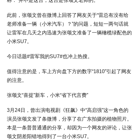
称：“并不是这台，这台是张颂文老师的。”
此前，张颂文曾在微博上回答了网友关于“雷总有没有给
老师准备一辆（小米汽车）？”的问题，短短一两句话就
让雷军在几天之内迅速为张颂文准备了一辆橄榄绿配色的
小米SU7。
今日话题#雷军我的SU7#也冲上热搜。
值得注意的是，车上方向盘下方的数字“1810”引起了网友
的注意。
张颂文“喜提”新车，小米“省下代言费”
3月24日，曾出演电视剧《狂飙》中“高启强”这一角色的
演员张颂文发了条微博，分享了在广东拍摄的植物照片。
本是一条普普通通的分享，却因为一个网友的评论，让张
颂文阴差阳错地得到了一台小米SU7。