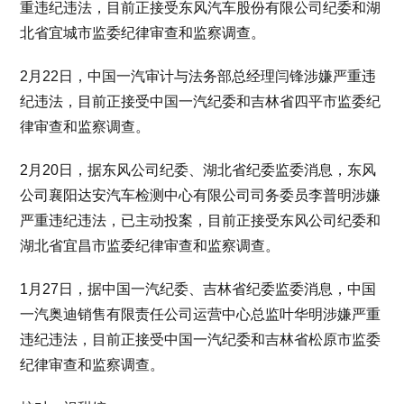
重违纪违法，目前正接受东风汽车股份有限公司纪委和湖
北省宜城市监委纪律审查和监察调查。
2月22日，中国一汽审计与法务部总经理闫锋涉嫌严重违
纪违法，目前正接受中国一汽纪委和吉林省四平市监委纪
律审查和监察调查。
2月20日，据东风公司纪委、湖北省纪委监委消息，东风
公司襄阳达安汽车检测中心有限公司司务委员李普明涉嫌
严重违纪违法，已主动投案，目前正接受东风公司纪委和
湖北省宜昌市监委纪律审查和监察调查。
1月27日，据中国一汽纪委、吉林省纪委监委消息，中国
一汽奥迪销售有限责任公司运营中心总监叶华明涉嫌严重
违纪违法，目前正接受中国一汽纪委和吉林省松原市监委
纪律审查和监察调查。