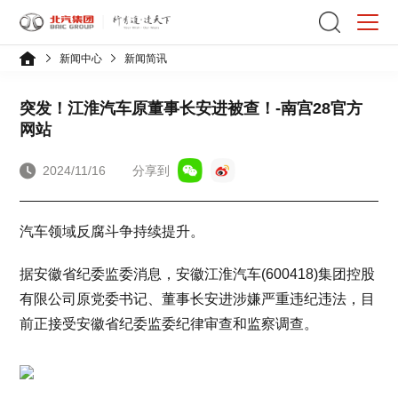
新闻中心
新闻简讯
突发！江淮汽车原董事长安进被查！-南宫28官方
网站
2024/11/16
分享到
汽车领域反腐斗争持续提升。
据安徽省纪委监委消息，安徽江淮汽车(600418)集团控股
有限公司原党委书记、董事长安进涉嫌严重违纪违法，目
前正接受安徽省纪委监委纪律审查和监察调查。