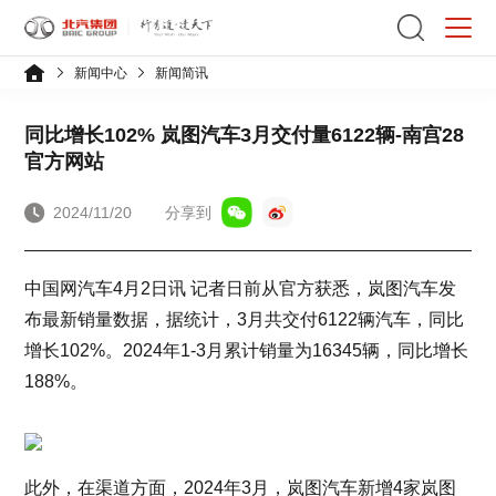
新闻中心
新闻简讯
同比增长102% 岚图汽车3月交付量6122辆-南宫28
官方网站
2024/11/20
分享到
中国网汽车4月2日讯 记者日前从官方获悉，岚图汽车发
布最新销量数据，据统计，3月共交付6122辆汽车，同比
增长102%。2024年1-3月累计销量为16345辆，同比增长
188%。
此外，在渠道方面，2024年3月，岚图汽车新增4家岚图