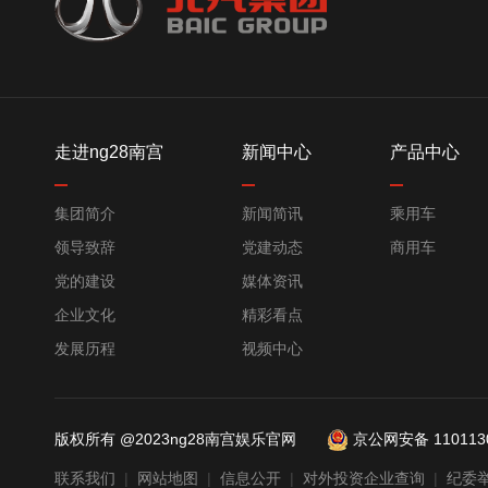
走进ng28南宫
新闻中心
产品中心
集团简介
新闻简讯
乘用车
领导致辞
党建动态
商用车
党的建设
媒体资讯
企业文化
精彩看点
发展历程
视频中心
版权所有 @2023ng28南宫娱乐官网
京公网安备 1101130
联系我们
|
网站地图
|
信息公开
|
对外投资企业查询
|
纪委