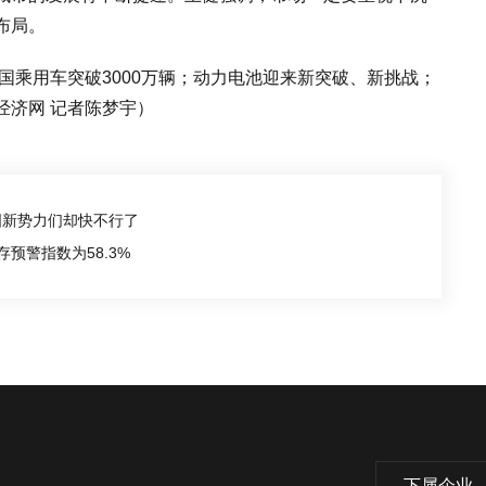
布局。
我国乘用车突破3000万辆；动力电池迎来新突破、新挑战；
经济网 记者陈梦宇）
国新势力们却快不行了
预警指数为58.3%
下属企业