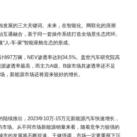
舱发展的三大关键词。未来，在智能化、网联化的浪潮
始互通融合，基于同一套操作系统打造全场景生态闭环。
“人-车-家”智能座舱生态的形成。
897万辆，NEV渗透率达到34.5%。盖世汽车研究院高
能源渗透率最高，而主力A级、B级市场其渗透率还不足
市场，新能源市场还将迎来较好的增长。
续推出，2023年10万-15万元新能源汽车快速增长，
要的市场。从不同市场新能源销量来看，随着竞争力较强的
城市的发展将不断提速。王健强调，市场一定要重视下沉