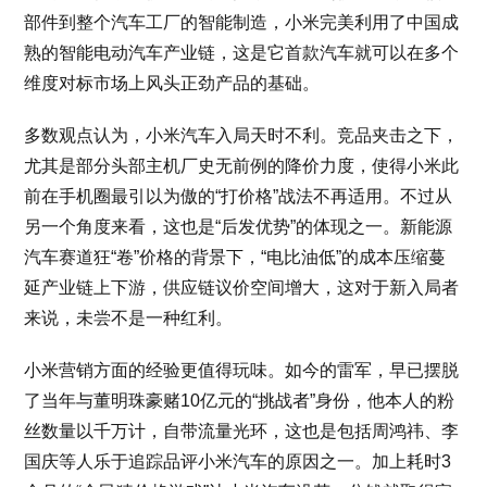
部件到整个汽车工厂的智能制造，小米完美利用了中国成
熟的智能电动汽车产业链，这是它首款汽车就可以在多个
维度对标市场上风头正劲产品的基础。
多数观点认为，小米汽车入局天时不利。竞品夹击之下，
尤其是部分头部主机厂史无前例的降价力度，使得小米此
前在手机圈最引以为傲的“打价格”战法不再适用。不过从
另一个角度来看，这也是“后发优势”的体现之一。新能源
汽车赛道狂“卷”价格的背景下，“电比油低”的成本压缩蔓
延产业链上下游，供应链议价空间增大，这对于新入局者
来说，未尝不是一种红利。
小米营销方面的经验更值得玩味。如今的雷军，早已摆脱
了当年与董明珠豪赌10亿元的“挑战者”身份，他本人的粉
丝数量以千万计，自带流量光环，这也是包括周鸿祎、李
国庆等人乐于追踪品评小米汽车的原因之一。加上耗时3