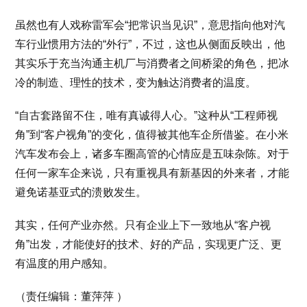
虽然也有人戏称雷军会“把常识当见识”，意思指向他对汽
车行业惯用方法的“外行”，不过，这也从侧面反映出，他
其实乐于充当沟通主机厂与消费者之间桥梁的角色，把冰
冷的制造、理性的技术，变为触达消费者的温度。
“自古套路留不住，唯有真诚得人心。”这种从“工程师视
角”到“客户视角”的变化，值得被其他车企所借鉴。在小米
汽车发布会上，诸多车圈高管的心情应是五味杂陈。对于
任何一家车企来说，只有重视具有新基因的外来者，才能
避免诺基亚式的溃败发生。
其实，任何产业亦然。只有企业上下一致地从“客户视
角”出发，才能使好的技术、好的产品，实现更广泛、更
有温度的用户感知。
（责任编辑：董萍萍 ）