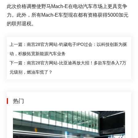
此次价格调整使野马Mach-E在电动汽车市场上更具竞争
力。此外，所有Mach-E车型现在都有资格获得5000加元
的联邦退税。
上一篇：南宫28官方网站-钧崴电子IPO过会：以科技创新为驱
动，积极拓宽新能源汽车业务
下一篇：南宫28官方网站-比亚迪再放大招！多款车型杀入7万
元级别，燃油车慌了？
热门