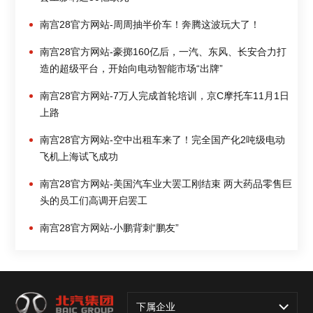
南宫28官方网站-周周抽半价车！奔腾这波玩大了！
南宫28官方网站-豪掷160亿后，一汽、东风、长安合力打
造的超级平台，开始向电动智能市场“出牌”
南宫28官方网站-7万人完成首轮培训，京C摩托车11月1日
上路
南宫28官方网站-空中出租车来了！完全国产化2吨级电动
飞机上海试飞成功
南宫28官方网站-美国汽车业大罢工刚结束 两大药品零售巨
头的员工们高调开启罢工
南宫28官方网站-小鹏背刺“鹏友”
下属企业