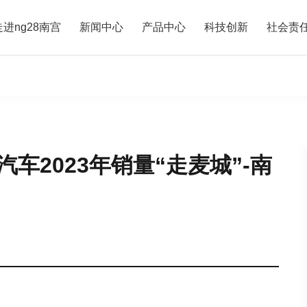
走进ng28南宫
新闻中心
产品中心
科技创新
社会责
车2023年销量“走麦城”-南