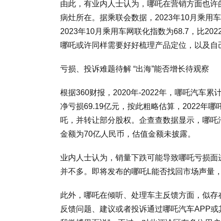
由此，有业内人士认为，哪吒在营销方面也许
病灶所在。据乘联会数据，2023年10月乘用车智能
2023年10月乘用车网联化指数为68.7，比2
哪吒或许同样需要好好梳理产品定位，以及自
亏损、投诉难题待解 “出海”能否增长待观察
根据360财报，2020年-2022年，哪吒汽车累计
净亏损69.19亿元，按此粗略估算，2022年哪
吒，并转让部分股权。企查查数据显示，哪吒汽车最
金额为70亿人民币，估值金额未披露。
业内人士认为，销量下跌可能导致哪吒亏损面
并不多。即将发布的哪吒L能否找回市场声量
此外，哪吒在倾听、处理车主反馈方面，似存在
反馈问题、建议或者投诉通过哪吒汽车APP或