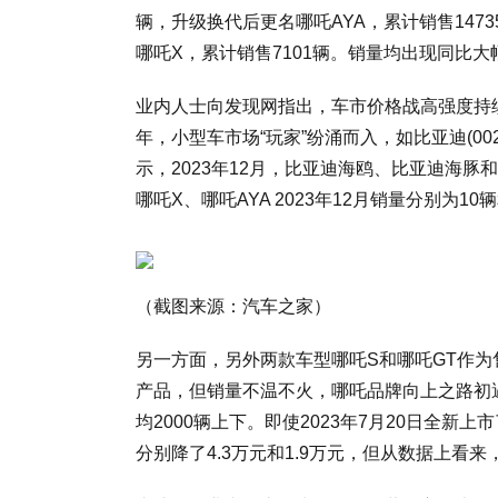
辆，升级换代后更名哪吒AYA，累计销售1473
哪吒X，累计销售7101辆。销量均出现同比大
业内人士向发现网指出，车市价格战高强度持
年，小型车市场“玩家”纷涌而入，如比亚迪(0
示，2023年12月，比亚迪海鸥、比亚迪海豚和五
哪吒X、哪吒AYA 2023年12月销量分别为10
（截图来源：汽车之家）
另一方面，另外两款车型哪吒S和哪吒GT作为
产品，但销量不温不火，哪吒品牌向上之路初遇
均2000辆上下。即使2023年7月20日全新
分别降了4.3万元和1.9万元，但从数据上看