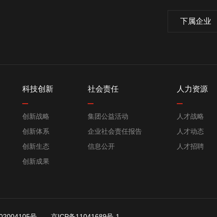
下属企业
科技创新
社会责任
人力资源
创新战略
集团公益活动
人才战略
创新体系
企业社会责任报告
人才动态
创新生态
信息公开
人才招聘
创新成果
2004105号
京ICP备11041689号-1