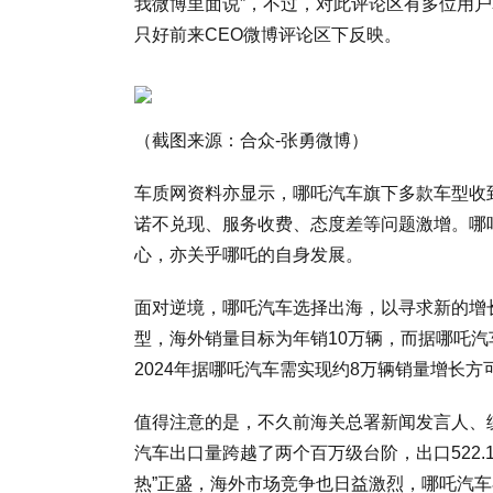
我微博里面说”，不过，对此评论区有多位用
只好前来CEO微博评论区下反映。
（截图来源：合众-张勇微博）
车质网资料亦显示，哪吒汽车旗下多款车型收到
诺不兑现、服务收费、态度差等问题激增。哪
心，亦关乎哪吒的自身发展。
面对逆境，哪吒汽车选择出海，以寻求新的增长
型，海外销量目标为年销10万辆，而据哪吒汽
2024年据哪吒汽车需实现约8万辆销量增长方
值得注意的是，不久前海关总署新闻发言人、统
汽车出口量跨越了两个百万级台阶，出口522.
热”正盛，海外市场竞争也日益激烈，哪吒汽