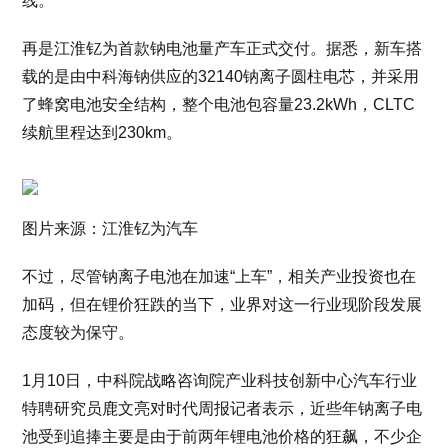
线。
再是江淮钇为首款钠电池量产车正式交付。据悉，新车搭
载的是由中科海钠供应的32140钠离子圆柱电芯，并采用
了蜂窝电池安全结构，整个电池包容量23.2kWh，CLTC
续航里程达到230km。
图片来源：江淮钇为汽车
不过，尽管钠离子电池在加速“上车”，相关产业投资也在
加码，但在锂价狂跌的当下，业界对这一行业现阶段发展
态度较为保守。
1月10日，中科院战略咨询院产业科技创新中心汽车行业
特聘研究员鹿文亮对时代周报记者表示，近些年钠离子电
池受到追捧主要是由于前两年锂电池价格的狂飙，不少企