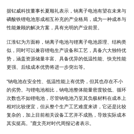
据钇威科技董事长夏顺礼表示，钠离子电池有望在未来与
磷酸铁锂电池形成相互补充的产业格局，成为一种成本与
性能兼顾的解决方案，具有光明的产业前景。
江淮钇为方面称，钠离子电池与锂离子电池原理、结构类
似，同时可以兼容锂电生产设备和工艺，具备六大独特优
势，涵盖资源储量丰富、具备优异的低温性能、快充性能
更强、后续成本优势将进一步突出等。
“钠电池在安全性、低温性能上有优势，但其也存在不小
的劣势。与锂电池相比，钠电池整体能量密度较低、循环
次数也不如锂电池，尽管钠电池乃至其负极材料在成本上
相对比较便宜，但从整个生产工艺难度来讲，它还是比较
复杂的，加上目前相关设备工艺并不成熟，导致实际成本
其实挺高。”鹿文亮对时代周报记者表示。