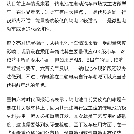
从目前上车情况来看，钠电池在电动汽车市场或主攻微型
车。在业界看来，这类车有两大特点，一是代步通勤，行
驶距离不远，能量密度较低的钠电比较适合；二是微型电
动车或更追求经济性。
鹿文亮对记者指出，从钠电池上车情况来看，受能量密度
影响，现阶段在乘用车领域其主要是供应A00级小车，对
续航里程的要求不高，但如果是A级、B级车的话，续航
里程通常要五、六百公里及以上，钠电池在现阶段还没办
法做到。不过，钠电池在二轮电动自行车领域可以充当替
代铅酸电池的角色。
墨柯亦对时代周报记者表示，钠电池目前要攻克的难题主
要在其负极材料上，因为其无法与行业主流的锂电池负极
材料共用，所以必须重新开发。其次就是工艺应用的成熟
度，这也需要落到实际去检验。至于装车应用方面，在一
些更看重价格的细分市场，钠电池相较锂电池更有优势，