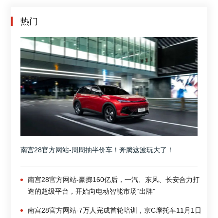
热门
南宫28官方网站-周周抽半价车！奔腾这波玩大了！
南宫28官方网站-豪掷160亿后，一汽、东风、长安合力打
造的超级平台，开始向电动智能市场“出牌”
南宫28官方网站-7万人完成首轮培训，京C摩托车11月1日