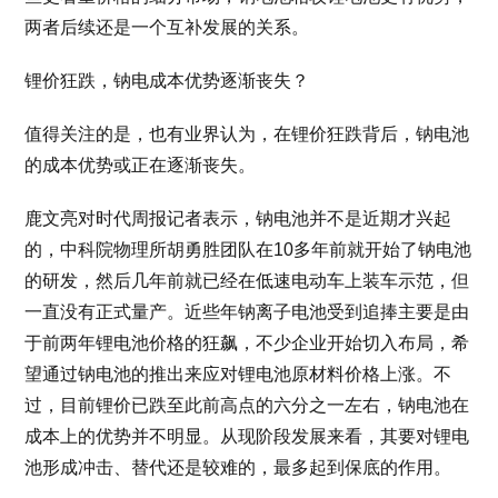
两者后续还是一个互补发展的关系。
锂价狂跌，钠电成本优势逐渐丧失？
值得关注的是，也有业界认为，在锂价狂跌背后，钠电池
的成本优势或正在逐渐丧失。
鹿文亮对时代周报记者表示，钠电池并不是近期才兴起
的，中科院物理所胡勇胜团队在10多年前就开始了钠电池
的研发，然后几年前就已经在低速电动车上装车示范，但
一直没有正式量产。近些年钠离子电池受到追捧主要是由
于前两年锂电池价格的狂飙，不少企业开始切入布局，希
望通过钠电池的推出来应对锂电池原材料价格上涨。不
过，目前锂价已跌至此前高点的六分之一左右，钠电池在
成本上的优势并不明显。从现阶段发展来看，其要对锂电
池形成冲击、替代还是较难的，最多起到保底的作用。