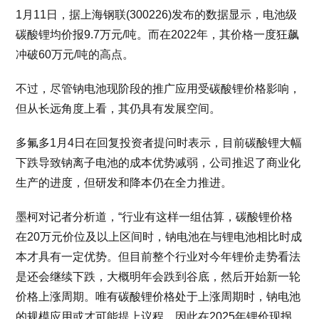
1月11日，据上海钢联(300226)发布的数据显示，电池级
碳酸锂均价报9.7万元/吨。而在2022年，其价格一度狂飙
冲破60万元/吨的高点。
不过，尽管钠电池现阶段的推广应用受碳酸锂价格影响，
但从长远角度上看，其仍具有发展空间。
多氟多1月4日在回复投资者提问时表示，目前碳酸锂大幅
下跌导致钠离子电池的成本优势减弱，公司推迟了商业化
生产的进度，但研发和降本仍在全力推进。
墨柯对记者分析道，“行业有这样一组估算，碳酸锂价格
在20万元价位及以上区间时，钠电池在与锂电池相比时成
本才具有一定优势。但目前整个行业对今年锂价走势看法
是还会继续下跌，大概明年会跌到谷底，然后开始新一轮
价格上涨周期。唯有碳酸锂价格处于上涨周期时，钠电池
的规模应用或才可能提上议程，因此在2025年锂价现拐