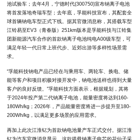
池试验车；去年4月，宁德时代(300750)宣布钠离子电池
将首发落地奇瑞车型；去年底，孚能科技宣布，其配套全
球首辆钠电车型正式下线。据其官微消息称，其搭载车型
江铃易至EV3（青春版）251km版本是孚能科技与江铃集
团新能源汽车合作的首款钠离子电池纯电A00级车型，可
满足年轻一代日常上班代步、近郊出游等多样性场景需
求。
“孚能科技钠电产品已经在与乘用车、两轮车、换电、储
能等客户和项目积极对接开发中，钠电池送样也得到大量
客户的良好反馈。”孚能科技方面表示，根据规划，其将
于2024年投产第二代钠离子电池，能量密度将达到160-
180Wh/kg；2026年，产品能量密度将进一步提升至180-
200Wh/kg，以满足更多场景的应用需求。
再加上此次江淮钇为首款钠电池量产车正式交付。据江淮
钇为汽车官微消息显示，这款搭载钠离子电芯的花仙子采