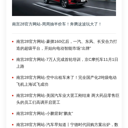
南宫28官方网站-周周抽半价车！奔腾这波玩大了！
南宫28官方网站-豪掷160亿后，一汽、东风、长安合力打
造的超级平台，开始向电动智能市场“出牌”
南宫28官方网站-7万人完成首轮培训，京C摩托车11月1日
上路
南宫28官方网站-空中出租车来了！完全国产化2吨级电动
飞机上海试飞成功
南宫28官方网站-美国汽车业大罢工刚结束 两大药品零售巨
头的员工们高调开启罢工
南宫28官方网站-小鹏背刺“鹏友”
南宫28官方网站-汽车早知道丨宁德时代回购方案出炉，数