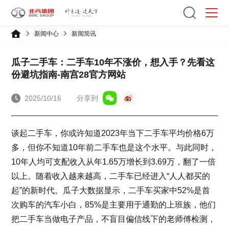
新闻中心
新闻简讯
瓜子二手车：二手车10年不涨价，想入手？先看这
份避坑指南-南宫28官方网站
2025/10/16
分享到
谈起二手车，你或许知道2023年当下二手车平均价格6万
多，但你不知道10年前二手车也是这个水平。与此同时，
10年人均可支配收入从年1.65万增长到3.69万，翻了一倍
以上。随着收入越来越高，二手车已经进入“人人都买的
起”的新时代。瓜子大数据显示，二手车买家中52%是首
次购车的汽车小白，85%是主要用于通勤的上班族，他们
把二手车当做电子产品，不盲目偏信线下的老师傅检测，