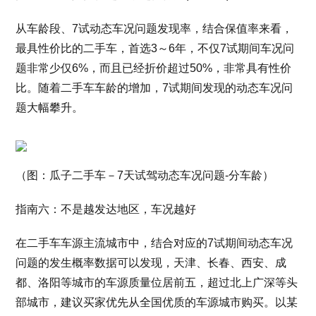
从车龄段、7试动态车况问题发现率，结合保值率来看，
最具性价比的二手车，首选3～6年，不仅7试期间车况问
题非常少仅6%，而且已经折价超过50%，非常具有性价
比。随着二手车车龄的增加，7试期间发现的动态车况问
题大幅攀升。
（图：瓜子二手车－7天试驾动态车况问题-分车龄）
指南六：不是越发达地区，车况越好
在二手车车源主流城市中，结合对应的7试期间动态车况
问题的发生概率数据可以发现，天津、长春、西安、成
都、洛阳等城市的车源质量位居前五，超过北上广深等头
部城市，建议买家优先从全国优质的车源城市购买。以某