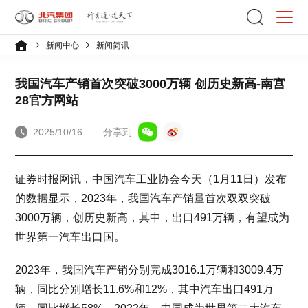
新闻中心
新闻简讯
我国汽车产销首次突破3000万辆 创历史新高-南宫
28官方网站
2025/10/16
分享到
证券时报网讯，中国汽车工业协会今天（1月11日）发布
的数据显示，2023年，我国汽车产销量首次双双突破
3000万辆，创历史新高，其中，出口491万辆，有望成为
世界第一汽车出口国。
2023年，我国汽车产销分别完成3016.1万辆和3009.4万
辆，同比分别增长11.6%和12%，其中汽车出口491万