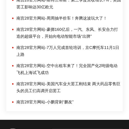
南宫28官方网站-斯特兰蒂斯：第三季度营收增长7%，美国
罢工影响达30亿欧元
南宫28官方网站-周周抽半价车！奔腾这波玩大了！
南宫28官方网站-豪掷160亿后，一汽、东风、长安合力打
造的超级平台，开始向电动智能市场“出牌”
南宫28官方网站-7万人完成首轮培训，京C摩托车11月1日
上路
南宫28官方网站-空中出租车来了！完全国产化2吨级电动
飞机上海试飞成功
南宫28官方网站-美国汽车业大罢工刚结束 两大药品零售巨
头的员工们高调开启罢工
南宫28官方网站-小鹏背刺“鹏友”