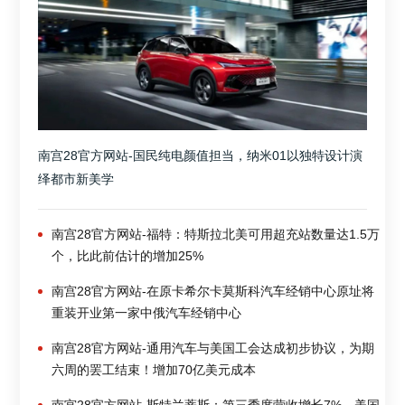
南宫28官方网站-国民纯电颜值担当，纳米01以独特设计演
绎都市新美学
南宫28官方网站-福特：特斯拉北美可用超充站数量达1.5万
个，比此前估计的增加25%
南宫28官方网站-在原卡希尔卡莫斯科汽车经销中心原址将
重装开业第一家中俄汽车经销中心
南宫28官方网站-通用汽车与美国工会达成初步协议，为期
六周的罢工结束！增加70亿美元成本