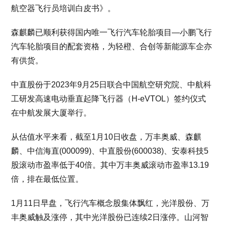
航空器飞行员培训白皮书》。
森麒麟已顺利获得国内唯一飞行汽车轮胎项目—小鹏飞行
汽车轮胎项目的配套资格，为轻橙、合创等新能源车企亦
有供货。
中直股份于2023年9月25日联合中国航空研究院、中航科
工研发高速电动垂直起降飞行器（H-eVTOL）签约仪式
在中航发展大厦举行。
从估值水平来看，截至1月10日收盘，万丰奥威、森麒
麟、中信海直(000099)、中直股份(600038)、安泰科技5
股滚动市盈率低于40倍。其中万丰奥威滚动市盈率13.19
倍，排在最低位置。
1月11日早盘，飞行汽车概念股集体飘红，光洋股份、万
丰奥威触及涨停，其中光洋股份已连续2日涨停。山河智