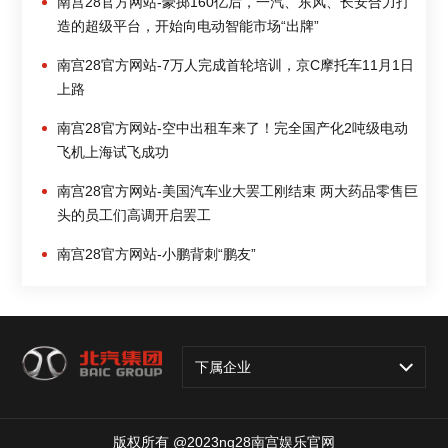
南宫28官方网站-豪掷160亿后，一汽、东风、长安合力打
造的超级平台，开始向电动智能市场“出牌”
南宫28官方网站-7万人完成首轮培训，京C摩托车11月1日
上路
南宫28官方网站-空中出租车来了！完全国产化2吨级电动
飞机上海试飞成功
南宫28官方网站-美国汽车业大罢工刚结束 两大药品零售巨
头的员工们高调开启罢工
南宫28官方网站-小鹏背刺“鹏友”
下属企业
版权所有 @2023ng28南宫娱乐官网