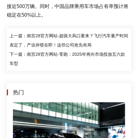
接近500万辆。同时，中国品牌乘用车市场占有率预计将
稳定在50%以上。
上一篇：南宫28官方网站-超级大风口要来？飞行汽车量产时间
表定了，产业井喷在即！这些公司抢先布局
下一篇：南宫28官方网站-零跑：2025年将向市场投放五六款
车型
热门