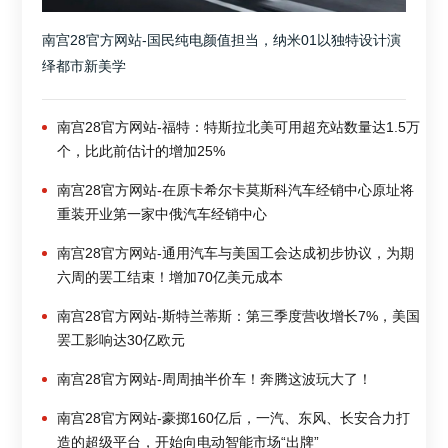
南宫28官方网站-国民纯电颜值担当，纳米01以独特设计演
绎都市新美学
南宫28官方网站-福特：特斯拉北美可用超充站数量达1.5万
个，比此前估计的增加25%
南宫28官方网站-在原卡希尔卡莫斯科汽车经销中心原址将
重装开业第一家中俄汽车经销中心
南宫28官方网站-通用汽车与美国工会达成初步协议，为期
六周的罢工结束！增加70亿美元成本
南宫28官方网站-斯特兰蒂斯：第三季度营收增长7%，美国
罢工影响达30亿欧元
南宫28官方网站-周周抽半价车！奔腾这波玩大了！
南宫28官方网站-豪掷160亿后，一汽、东风、长安合力打
造的超级平台，开始向电动智能市场“出牌”