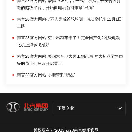
南宫28官方网站-豪掷160亿后，一汽、东风、长安合力打
造的超级平台，开始向电动智能市场“出牌”
南宫28官方网站-7万人完成首轮培训，京C摩托车11月1日
上路
南宫28官方网站-空中出租车来了！完全国产化2吨级电动
飞机上海试飞成功
南宫28官方网站-美国汽车业大罢工刚结束 两大药品零售巨
头的员工们高调开启罢工
南宫28官方网站-小鹏背刺“鹏友”
下属企业
版权所有 @2023ng28南宫娱乐官网