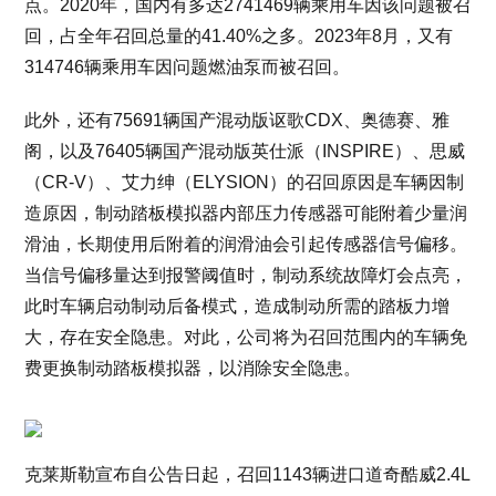
点。2020年，国内有多达2741469辆乘用车因该问题被召
回，占全年召回总量的41.40%之多。2023年8月，又有
314746辆乘用车因问题燃油泵而被召回。
此外，还有75691辆国产混动版讴歌CDX、奥德赛、雅
阁，以及76405辆国产混动版英仕派（INSPIRE）、思威
（CR-V）、艾力绅（ELYSION）的召回原因是车辆因制
造原因，制动踏板模拟器内部压力传感器可能附着少量润
滑油，长期使用后附着的润滑油会引起传感器信号偏移。
当信号偏移量达到报警阈值时，制动系统故障灯会点亮，
此时车辆启动制动后备模式，造成制动所需的踏板力增
大，存在安全隐患。对此，公司将为召回范围内的车辆免
费更换制动踏板模拟器，以消除安全隐患。
克莱斯勒宣布自公告日起，召回1143辆进口道奇酷威2.4L