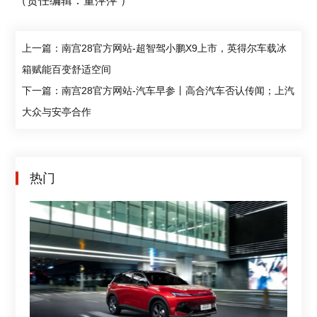
（责任编辑：董萍萍 ）
上一篇：南宫28官方网站-超智驾小鹏X9上市，英得尔车载冰
箱赋能百变舒适空间
下一篇：南宫28官方网站-汽车早参丨高合汽车否认传闻；上汽
大众与安亭合作
热门