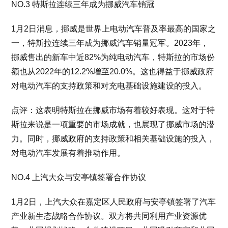
NO.3 特斯拉连续三年成为挪威汽车销冠
1月2日消息，挪威是世界上电动汽车普及率最高的国家之
一，特斯拉连续三年成为挪威汽车销量冠军。2023年，
挪威售出的新车中近82%为纯电动汽车，特斯拉的市场份
额也从2022年的12.2%增至20.0%。这也得益于挪威政府
对电动汽车的支持政策和对充电基础设施建设的投入。
点评：这表明特斯拉在挪威市场有着较好表现。这对于特
斯拉来说是一项重要的市场成就，也展现了挪威市场的潜
力。同时，挪威政府的支持政策和相关基础设施的投入，
对电动汽车发展有着推动作用。
NO.4 上汽大众与安亭镇签署合作协议
1月2日，上汽大众在嘉定区人民政府与安亭镇签署了汽车
产业新生态战略合作协议。双方将共同利用产业资源优