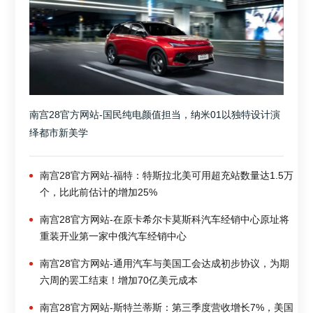
南宫28官方网站-国民纯电颜值担当，纳米01以独特设计演
绎都市新美学
南宫28官方网站-福特：特斯拉北美可用超充站数量达1.5万
个，比此前估计的增加25%
南宫28官方网站-在原卡希尔卡莫斯科汽车经销中心原址将
重装开业第一家中俄汽车经销中心
南宫28官方网站-通用汽车与美国工会达成初步协议，为期
六周的罢工结束！增加70亿美元成本
南宫28官方网站-斯特兰蒂斯：第三季度营收增长7%，美国