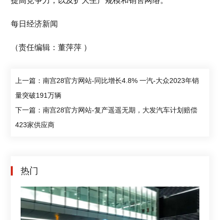
提高竞争力，以及扩大生产规模和销售网络。
每日经济新闻
（责任编辑：董萍萍 ）
上一篇：南宫28官方网站-同比增长4.8% 一汽-大众2023年销
量突破191万辆
下一篇：南宫28官方网站-复产遥遥无期，大发汽车计划赔偿
423家供应商
热门