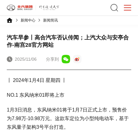
新闻中心
新闻简讯
汽车早参丨高合汽车否认传闻；上汽大众与安亭合
作-南宫28官方网站
2025/11/06
分享到
丨 2024年1月4日 星期四 丨
NO.1 东风纳米01即将上市
1月3日消息，东风纳米01将于1月7日正式上市，预售价
为7.98万-10.98万元。这款车定位为小型纯电动车，基于
东风量子架构3号平台打造。