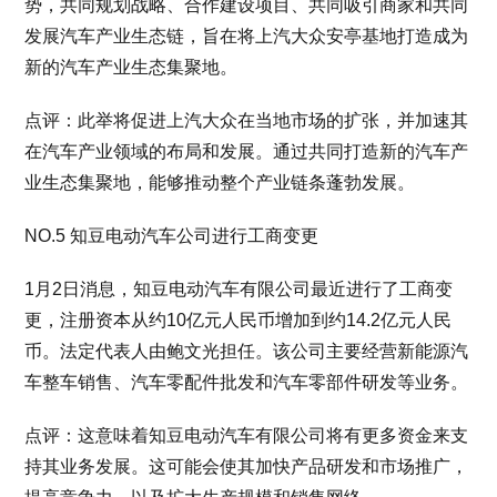
势，共同规划战略、合作建设项目、共同吸引商家和共同
发展汽车产业生态链，旨在将上汽大众安亭基地打造成为
新的汽车产业生态集聚地。
点评：此举将促进上汽大众在当地市场的扩张，并加速其
在汽车产业领域的布局和发展。通过共同打造新的汽车产
业生态集聚地，能够推动整个产业链条蓬勃发展。
NO.5 知豆电动汽车公司进行工商变更
1月2日消息，知豆电动汽车有限公司最近进行了工商变
更，注册资本从约10亿元人民币增加到约14.2亿元人民
币。法定代表人由鲍文光担任。该公司主要经营新能源汽
车整车销售、汽车零配件批发和汽车零部件研发等业务。
点评：这意味着知豆电动汽车有限公司将有更多资金来支
持其业务发展。这可能会使其加快产品研发和市场推广，