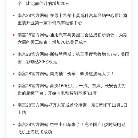
个，比此前估计的增加25%
南宫28官方网站-在原卡希尔卡莫斯科汽车经销中心原址将
重装开业第一家中俄汽车经销中心
南宫28官方网站-通用汽车与美国工会达成初步协议，为期
六周的罢工结束！增加70亿美元成本
南宫28官方网站-斯特兰蒂斯：第三季度营收增长7%，美国
罢工影响达30亿欧元
南宫28官方网站-周周抽半价车！奔腾这波玩大了！
南宫28官方网站-豪掷160亿后，一汽、东风、长安合力打
造的超级平台，开始向电动智能市场“出牌”
南宫28官方网站-7万人完成首轮培训，京C摩托车11月1日
上路
南宫28官方网站-空中出租车来了！完全国产化2吨级电动
飞机上海试飞成功