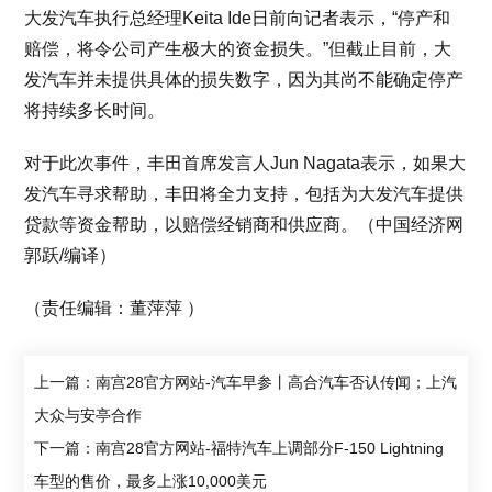
大发汽车执行总经理Keita Ide日前向记者表示，“停产和
赔偿，将令公司产生极大的资金损失。”但截止目前，大
发汽车并未提供具体的损失数字，因为其尚不能确定停产
将持续多长时间。
对于此次事件，丰田首席发言人Jun Nagata表示，如果大
发汽车寻求帮助，丰田将全力支持，包括为大发汽车提供
贷款等资金帮助，以赔偿经销商和供应商。（中国经济网
郭跃/编译）
（责任编辑：董萍萍 ）
上一篇：南宫28官方网站-汽车早参丨高合汽车否认传闻；上汽
大众与安亭合作
下一篇：南宫28官方网站-福特汽车上调部分F-150 Lightning
车型的售价，最多上涨10,000美元