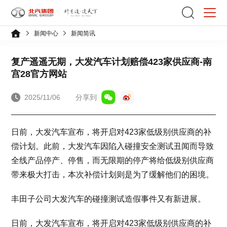
新闻中心
新闻简讯
复产遥遥无期，大发汽车计划赔偿423家供应商-南
宫28官方网站
2025/11/06
分享到
日前，大发汽车宣布，将开启对423家低级别供应商的补
偿计划。此前，大发汽车因陷入碰撞安全测试丑闻而导致
全线产品停产、停售，而无限期的停产将给低级别供应商
带来极大打击，本次补偿计划则是为了缓解他们的困境。
丰田子公司大发汽车的碰撞测试造假事件又有新进展。
日前，大发汽车宣布，将开启对423家低级别供应商的补