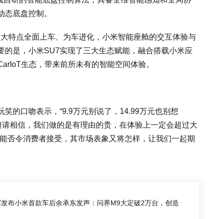
动态底盘控制。
五大特点全面上车、为车进化，小米智能座舱的交互体验与
要的是，小米SU7实现了三大生态赋能，融合搭载小米应
arIoT生态，带来前所未有的智能空间体验。
的口吻表示，“9.9万元别说了，14.99万元也别想
，但请相信，我们做的是有理由的贵，在体验上一定会超过大
价能否令消费者接受，其市场表象又将怎样，让我们一起期
军发布小米首款车后余承东发声：问界M9大定破2万台，创造