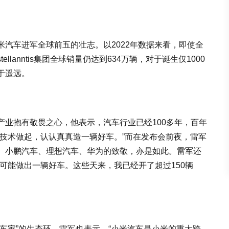
汽车进军全球前五的壮志。以2022年数据来看，即使全
lanntis集团全球销量仍达到634万辆，对于诞生仅1000
于遥远。
产业抱有敬畏之心，他表示，汽车行业已经100多年，百年
心技术做起，认认真真造一辆好车。”而在发布会前夜，雷军
蔚来、小鹏汽车、理想汽车、华为的致敬，亦是如此。雷军还
可能做出一辆好车。这些天来，我已经开了超过150辆
车家”的生态环。雷军也表示，“小米汽车是小米的重大跨