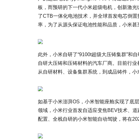
板，而预研的下一代小米超级电机，创新激光缠
了CTB一体化电池技术，并全球首发电芯倒置技
率，为了从源头保证电池性能和品质，小米甚
此外，小米自研了“9100t超级大压铸集群”
自研大压铸和压铸材料的汽车厂商。目前行业
从自研材料、设备集群系统，到成品铸件，小
如基于小米澎湃OS，小米智能座舱实现了底
领域，小米行业首发自适应变焦BEV技术、
配置、全栈自研的小米智能自动驾驶，将在20