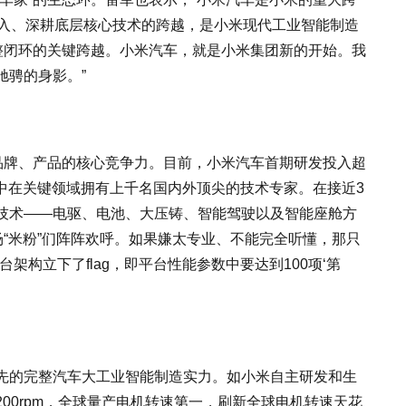
投入、深耕底层核心技术的跨越，是小米现代工业智能制造
完整闭环的关键跨越。小米汽车，就是小米集团新的开始。我
驰骋的身影。”
其品牌、产品的核心竞争力。目前，小米汽车首期研发投入超
，其中在关键领域拥有上千名国内外顶尖的技术专家。在接近3
技术——电驱、电池、大压铸、智能驾驶以及智能座舱方
场“米粉”们阵阵欢呼。如果嫌太专业、不能完全听懂，那只
架构立下了flag，即平台性能参数中要达到100项‘第
先的完整汽车大工业智能制造实力。如小米自主研发和生
到27200rpm，全球量产电机转速第一，刷新全球电机转速天花