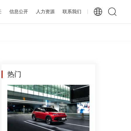
任
信息公开
人力资源
联系我们
热门