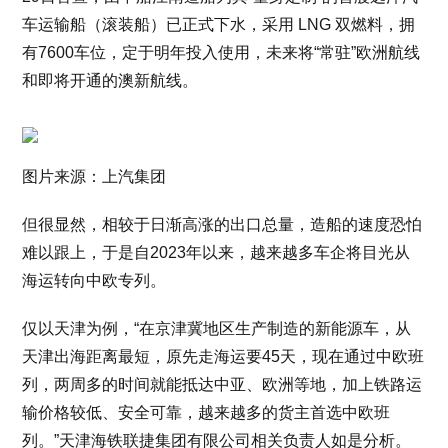
车运输船（滚装船）已正式下水，采用 LNG 双燃料，拥
有7600车位，定于明年投入使用，未来将“常驻”欧洲航线
和即将开通的澳新航线。
图片来源：上汽集团
但很显然，相较于日渐高涨的出口总量，造船的速度恐怕
难以跟上，于是自2023年以来，越来越多车企将目光从
海运转向中欧专列。
仅以天津为例，“在京津冀地区生产制造的新能源车，从
天津出海距离最短，原先走海运要45天，现在通过中欧班
列，两周多的时间就能抵达中亚、欧洲等地，加上铁路运
输价格较低、安全可靠，越来越多的货主首选中欧班
列。”天津海铁联捷集团有限公司相关负责人如是分析。