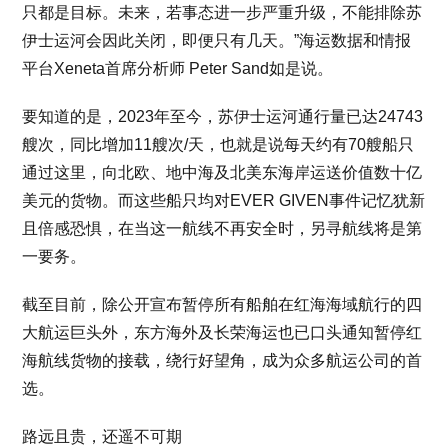
只都是目标。未来，若事态进一步严重升级，不能排除苏
伊士运河会因此关闭，即便只有几天。”海运数据和情报
平台Xeneta首席分析师 Peter Sand如是说。
要知道的是，2023年至今，苏伊士运河通行量已达24743
艘次，同比增加11艘次/天，也就是说每天约有70艘船只
通过这里，向北欧、地中海及北美东海岸运送价值数十亿
美元的货物。而这些船只均对EVER GIVEN事件记忆犹新
且倍感恐惧，在当这一航线不再安全时，另寻航线将是第
一要务。
截至目前，除公开宣布暂停所有船舶在红海海域航行的四
大航运巨头外，东方海外及长荣海运也已口头通知暂停红
海航线货物的接载，绕行好望角，成为众多航运公司的首
选。
路远且贵，还遥不可期