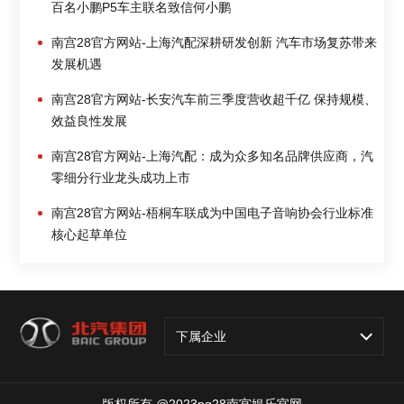
百名小鹏P5车主联名致信何小鹏
南宫28官方网站-上海汽配深耕研发创新 汽车市场复苏带来
发展机遇
南宫28官方网站-长安汽车前三季度营收超千亿 保持规模、
效益良性发展
南宫28官方网站-上海汽配：成为众多知名品牌供应商，汽
零细分行业龙头成功上市
南宫28官方网站-梧桐车联成为中国电子音响协会行业标准
核心起草单位
下属企业