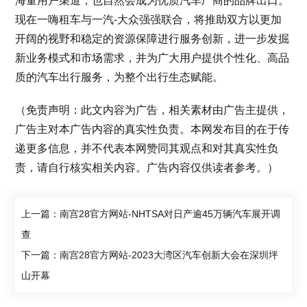
海量用户渠道，也自然会成为优质汽车厂商的品牌出口。
现在一嗨租车与一汽-大众强强联合，将推助双方以更加
开阔的视野和稳定的资源保障进行服务创新，进一步发掘
新业务模式和市场需求，并为广大用户提供个性化、高品
质的汽车出行服务，为整个出行生态赋能。
（免责声明：此文内容为广告，相关素材由广告主提供，
广告主对本广告内容的真实性负责。本网发布目的在于传
递更多信息，并不代表本网赞同其观点和对其真实性负
责，请自行核实相关内容。广告内容仅供读者参考。）
上一篇：南宫28官方网站-NHTSA对日产逾45万辆汽车展开调
查
下一篇：南宫28官方网站-2023大湾区汽车创新大会在深圳坪
山开幕