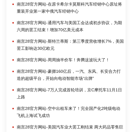
南宫28官方网站-在原卡希尔卡莫斯科汽车经销中心原址将
重装开业第一家中俄汽车经销中心
南宫28官方网站-通用汽车与美国工会达成初步协议，为期
六周的罢工结束！增加70亿美元成本
南宫28官方网站-斯特兰蒂斯：第三季度营收增长7%，美国
罢工影响达30亿欧元
南宫28官方网站-周周抽半价车！奔腾这波玩大了！
南宫28官方网站-豪掷160亿后，一汽、东风、长安合力打
造的超级平台，开始向电动智能市场“出牌”
南宫28官方网站-7万人完成首轮培训，京C摩托车11月1日
上路
南宫28官方网站-空中出租车来了！完全国产化2吨级电动
飞机上海试飞成功
南宫28官方网站-美国汽车业大罢工刚结束 两大药品零售巨