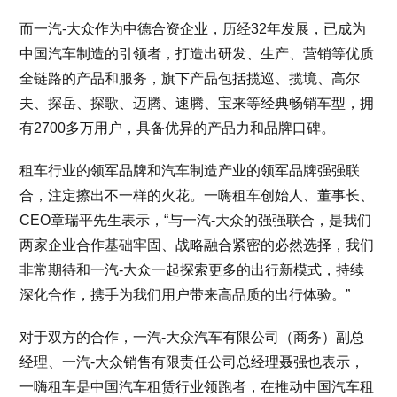
而一汽-大众作为中德合资企业，历经32年发展，已成为
中国汽车制造的引领者，打造出研发、生产、营销等优质
全链路的产品和服务，旗下产品包括揽巡、揽境、高尔
夫、探岳、探歌、迈腾、速腾、宝来等经典畅销车型，拥
有2700多万用户，具备优异的产品力和品牌口碑。
租车行业的领军品牌和汽车制造产业的领军品牌强强联
合，注定擦出不一样的火花。一嗨租车创始人、董事长、
CEO章瑞平先生表示，“与一汽-大众的强强联合，是我们
两家企业合作基础牢固、战略融合紧密的必然选择，我们
非常期待和一汽-大众一起探索更多的出行新模式，持续
深化合作，携手为我们用户带来高品质的出行体验。”
对于双方的合作，一汽-大众汽车有限公司（商务）副总
经理、一汽-大众销售有限责任公司总经理聂强也表示，
一嗨租车是中国汽车租赁行业领跑者，在推动中国汽车租