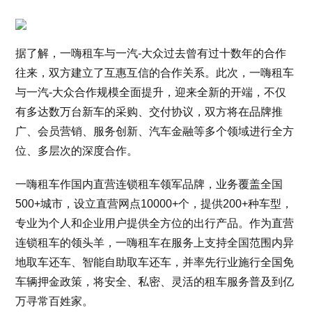
据了解，一嗨租车与一汽-大众过去曾有过十数年的合作
往来，双方建立了互惠互信的合作关系。此次，一嗨租车
与一汽-大众合作规模全面提升，迎来全新的开端，不仅
有多达数万台新车的采购、交付协议，双方将在品牌推
广、会员营销、服务创新、汽车金融等多个领域进行全方
位、多层次的深度合作。
一嗨租车作国内直营连锁租车领军品牌，业务覆盖全国
500+城市，设立直营网点10000+个，提供200+种车型，
专业为个人和企业用户提供全方位的出行产品。作为直营
连锁租车的领头羊，一嗨租车在服务上支持全国范围内异
地取车还车、智能自助取车还车，并率先行业施行全国免
车辆押金政策，将安全、私密、灵活的租车服务普及到亿
万寻常百姓家。