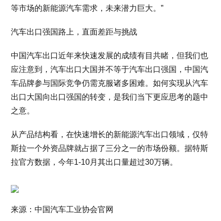
等市场的新能源汽车需求，未来潜力巨大。”
汽车出口强国路上，直面差距与挑战
中国汽车出口近年来快速发展的成绩有目共睹，但我们也
应注意到，汽车出口大国并不等于汽车出口强国，中国汽
车品牌参与国际竞争仍需克服诸多困难。如何实现从汽车
出口大国向出口强国的转变，是我们当下更应思考的题中
之意。
从产品结构看，在快速增长的新能源汽车出口领域，仅特
斯拉一个外资品牌就占据了三分之一的市场份额。据特斯
拉官方数据，今年1-10月其出口量超过30万辆。
来源：中国汽车工业协会官网