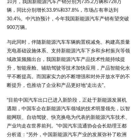
10月，我国新能源汽车产销分别为735.2万辆和728万
辆，同比分别增长33.9%和37.8%，市场占有率达到
30.4%。中汽协预计，今年我国新能源汽车产销有望突破
900万辆。
与此同时，伴随新能源汽车车辆购置税减免、构建高质量
充电基础设施体系、支持新能源汽车下乡和乡村振兴等领
域政策频频出台，我国新能源汽车产品技术性能持续提
升，智能座舱、辅助驾驶等技术加快应用，产品智能化水
平不断提高。而国家实力的不断增强和对外开放水平的不
断提升，也推动了企业和产品更好地“走出去”。
“目前中国汽车出口已进入新阶段，正处于新能源发展机
遇期，中国车企在新能源汽车领域的技术明显领先，以智
能网联、自动驾驶、快充换电为代表的新能源汽车技术、
产业均走在世界前列。”中国汽车流通协会会长助理王都
分析道：“另外，中国新能源汽车产业的发展弥补了欧洲