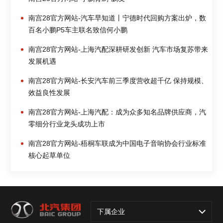
南宫28官方网站-汽车早知道丨宁德时代回购方案出炉，数
百名小鹏P5车主联名致信何小鹏
南宫28官方网站-上海汽配深耕研发创新 汽车市场复苏带来
发展机遇
南宫28官方网站-长安汽车前三季度营收超千亿 保持规模、
效益良性发展
南宫28官方网站-上海汽配：成为众多知名品牌供应商，汽
零细分行业龙头成功上市
南宫28官方网站-梧桐车联成为中国电子音响协会行业标准
核心起草单位
下属企业