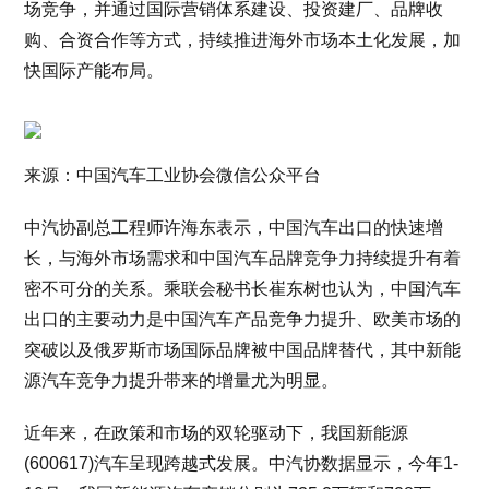
场竞争，并通过国际营销体系建设、投资建厂、品牌收
购、合资合作等方式，持续推进海外市场本土化发展，加
快国际产能布局。
来源：中国汽车工业协会微信公众平台
中汽协副总工程师许海东表示，中国汽车出口的快速增
长，与海外市场需求和中国汽车品牌竞争力持续提升有着
密不可分的关系。乘联会秘书长崔东树也认为，中国汽车
出口的主要动力是中国汽车产品竞争力提升、欧美市场的
突破以及俄罗斯市场国际品牌被中国品牌替代，其中新能
源汽车竞争力提升带来的增量尤为明显。
近年来，在政策和市场的双轮驱动下，我国新能源
(600617)汽车呈现跨越式发展。中汽协数据显示，今年1-