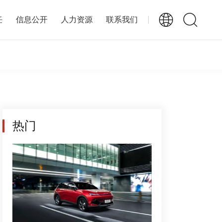
任
信息公开
人力资源
联系我们
热门