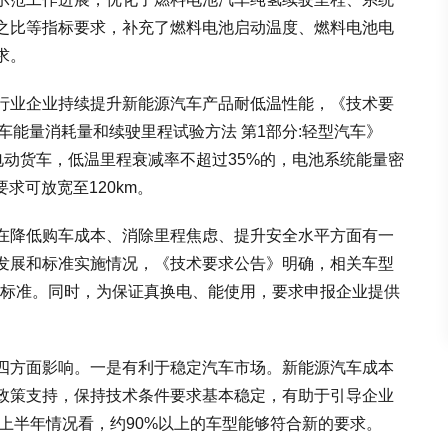
之比等指标要求，补充了燃料电池启动温度、燃料电池电
求。
行业企业持续提升新能源汽车产品耐低温性能，《技术要
电动汽车能量消耗量和续驶里程试验方法 第1部分:轻型汽车》
纯电动货车，低温里程衰减率不超过35%的，电池系统能量密
要求可放宽至120km。
在降低购车成本、消除里程焦虑、提升安全水平方面有一
发展和标准实施情况，《技术要求公告》明确，相关车型
要求》标准。同时，为保证真换电、能使用，要求申报企业提供
四方面影响。一是有利于稳定汽车市场。新能源汽车成本
政策支持，保持技术条件要求基本稳定，有助于引导企业
年上半年情况看，约90%以上的车型能够符合新的要求。