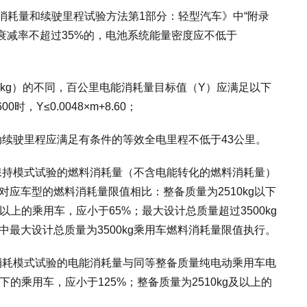
汽车能量消耗量和续驶里程试验方法第1部分：轻型汽车》中“附录
衰减率不超过35%的，电池系统能量密度应不低于
kg）的不同，百公里电能消耗量目标值（Y）应满足以下
00时，Y≤0.0048×m+8.60；
动续驶里程应满足有条件的等效全电里程不低于43公里。
保持模式试验的燃料消耗量（不含电能转化的燃料消耗量）
中对应车型的燃料消耗量限值相比：整备质量为2510kg以下
及以上的乘用车，应小于65%；最大设计总质量超过3500kg
8中最大设计总质量为3500kg乘用车燃料消耗量限值执行。
消耗模式试验的电能消耗量与同等整备质量纯电动乘用车电
下的乘用车，应小于125%；整备质量为2510kg及以上的