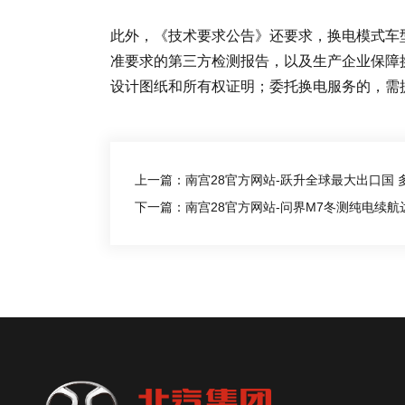
此外，《技术要求公告》还要求，换电模式车型需
准要求的第三方检测报告，以及生产企业保障
设计图纸和所有权证明；委托换电服务的，需
上一篇：南宫28官方网站-跃升全球最大出口国
下一篇：南宫28官方网站-问界M7冬测纯电续