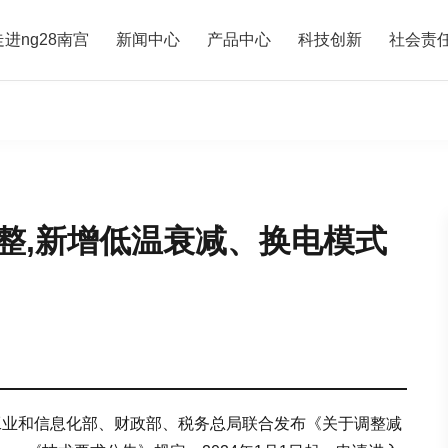
走进ng28南宫
新闻中心
产品中心
科技创新
社会责
整,新增低温衰减、换电模式
，工业和信息化部、财政部、税务总局联合发布《关于调整减