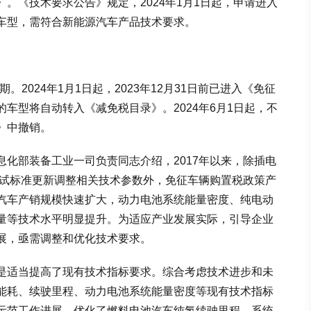
。《技术要求公告》规定，2024年1月1日起，申请进入
车型，需符合新能源汽车产品技术要求。
渡期。2024年1月1日起，2023年12月31日前已进入《免征
车型将自动转入《减免税目录》。2024年6月1日起，不
》中撤销。
化部装备工业一司负责同志介绍，2017年以来，除插电
测试标准更新调整相关技术参数外，免征车辆购置税政策产
汽车产销规模快速扩大，动力电池系统能量密度、纯电动
量等技术水平明显提升。为适应产业发展实际，引导企业
展，亟需调整和优化技术要求。
是适当提高了现有技术指标要求。综合考虑技术进步和未
能耗、续驶里程、动力电池系统能量密度等现有技术指标
示范工作进展，优化了燃料电池汽车纯氢续驶里程、系统