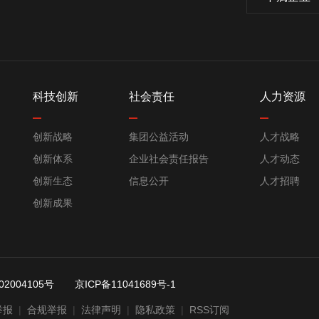
科技创新
社会责任
人力资源
创新战略
集团公益活动
人才战略
创新体系
企业社会责任报告
人才动态
创新生态
信息公开
人才招聘
创新成果
2004105号
京ICP备11041689号-1
举报
|
合规举报
|
法律声明
|
隐私政策
|
RSS订阅