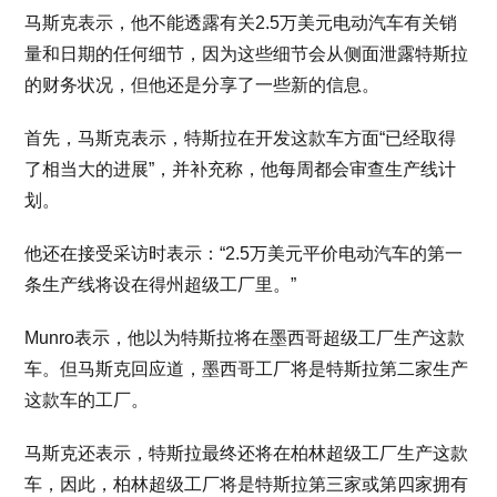
马斯克表示，他不能透露有关2.5万美元电动汽车有关销
量和日期的任何细节，因为这些细节会从侧面泄露特斯拉
的财务状况，但他还是分享了一些新的信息。
首先，马斯克表示，特斯拉在开发这款车方面“已经取得
了相当大的进展”，并补充称，他每周都会审查生产线计
划。
他还在接受采访时表示：“2.5万美元平价电动汽车的第一
条生产线将设在得州超级工厂里。”
Munro表示，他以为特斯拉将在墨西哥超级工厂生产这款
车。但马斯克回应道，墨西哥工厂将是特斯拉第二家生产
这款车的工厂。
马斯克还表示，特斯拉最终还将在柏林超级工厂生产这款
车，因此，柏林超级工厂将是特斯拉第三家或第四家拥有