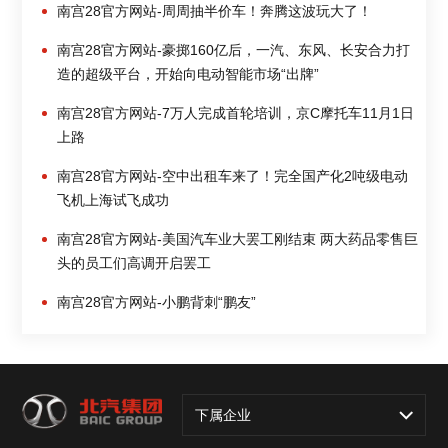
南宫28官方网站-周周抽半价车！奔腾这波玩大了！
南宫28官方网站-豪掷160亿后，一汽、东风、长安合力打
造的超级平台，开始向电动智能市场“出牌”
南宫28官方网站-7万人完成首轮培训，京C摩托车11月1日
上路
南宫28官方网站-空中出租车来了！完全国产化2吨级电动
飞机上海试飞成功
南宫28官方网站-美国汽车业大罢工刚结束 两大药品零售巨
头的员工们高调开启罢工
南宫28官方网站-小鹏背刺“鹏友”
下属企业