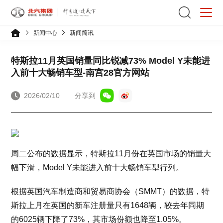
新闻中心
新闻简讯
特斯拉11月英国销量同比锐减73% Model Y未能进
入前十大畅销车型-南宫28官方网站
2026/02/10
分享到
周二公布的数据显示，特斯拉11月份在英国市场的销量大
幅下滑，Model Y未能进入前十大畅销车型行列。
根据英国汽车制造商和贸易商协会（SMMT）的数据，特
斯拉上月在英国的新车注册量只有1648辆，较去年同期
的6025辆下降了73%，其市场份额也降至1.05%。